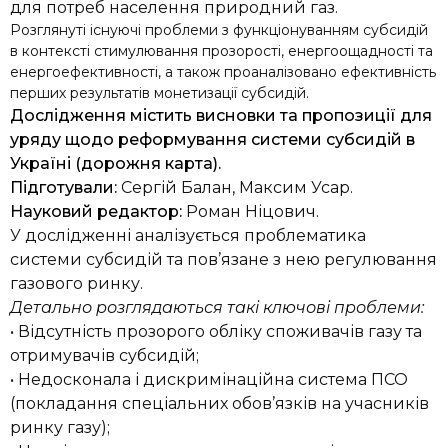
для потреб населення природний газ.
Розглянуті існуючі проблеми з функціонуванням субсидій
в контексті стимулювання прозорості, енергоощадності та
енергоефективності, а також проаналізовано ефективність
перших результатів монетизації субсидій.
Дослідження містить висновки та пропозиції для
уряду щодо реформування системи субсидій в
Україні (дорожня карта).
Підготували:
Сергій Балан, Максим Усар.
Науковий редактор:
Роман Ніцович.
У дослідженні аналізується проблематика
системи субсидій та пов’язане з нею регулювання
газового ринку.
Детально розглядаються такі ключові проблеми:
• Відсутність прозорого обліку споживачів газу та
отримувачів субсидій;
• Недосконала і дискримінаційна система ПСО
(покладання спеціальних обов’язків на учасників
ринку газу);