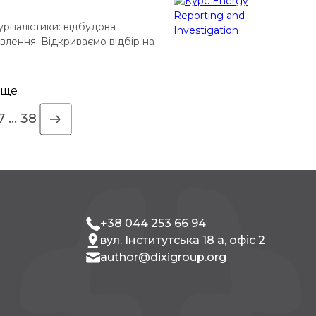
урналістики: відбудова
влення. Відкриваємо відбір на
аний на журналістів, блогерів,
дбудеться 26 квітня на платформі
дбуватися […]
 ще
7
…
38
+38 044 253 66 94
вул. Інститутська 18 а, офіс 2
author@dixigroup.org