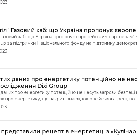
 “зелений шлях” до членства в ЄС». У заході взяли участь пр
2023
ж спеціалісти, які долучилися до розробки курсу. Освітній ку
 перегляду […]
тіл “Газовий хаб: що Україна пропонує євро
“Газовий хаб: що Україна пропонує європейським партнерам” 3
oup за підтримки Національного фонду на підтримку демократі
: що Україна пропонує європейським партнерам». Захід відбу
2023
ька. Мета круглого столу – обговорити перспективи появи газо
о […]
тих даних про енергетику потенційно не нес
дослідження Dixi Group
даних про енергетику потенційно не несуть загрози безпеці к
их про енергетику, що закриті внаслідок російської агресії, по
и і можуть бути відкриті розпорядниками. Такий висновок зро
2023
 інформацію про енергетичну галузь країни, яка наразі є закрит
p представили рецепт в енергетиці з «Куліна