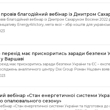
p провів благодійний вебінар із Дмитром Сах
овів благодійний вебінар із Дмитром Сахаруком Восени 2022 
ніціативу Energy4Victory, мета якої – збір коштів для української
ся п’ятий вебінар – із Дмитром Сахаруком, виконавчим директ
023
ворили, в якому стані наразі перебуває вітчизняний енергети
 перехід має прискоритись заради безпеки У
 у Варшаві
ехід має прискоритись заради безпеки України та ЄС – експе
сліджень аналітичного центру Dixi Group Роман Ніцович взяв 
 енергобезпеки у Варшаві, організованої Forum Energii та Є
023
R). Дискусія стосувалася здебільшого обговорення стратегії т
економічному […]
ий вебінар «Стан енергетичної системи Украї
о опалювального сезону»
ебінар «Стан енергетичної системи України та підготовка д