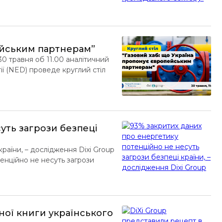
едставники державних органів
рс є безкоштовним та буде
пейським партнерам”
0 травня об 11.00 аналітичний
ї (NED) проведе круглий стіл
деться на онлайн-платформі Zoom.
вого хабу; можливості, які
уть загрози безпеці
раїни, – дослідження Dixi Group
тенційно не несуть загрози
били аналітики центру DiXi Group,
ою. Спеціалісти DiXi […]
рної книги українського