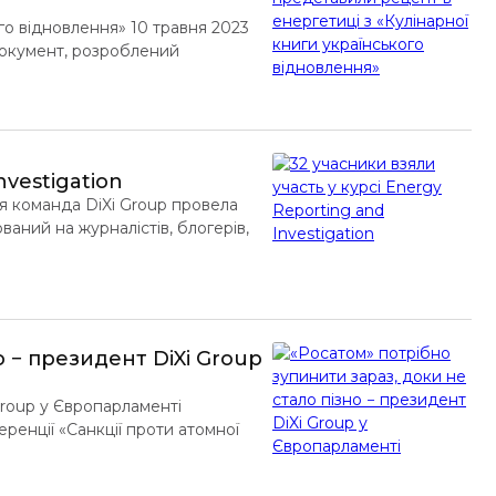
го відновлення» 10 травня 2023
 Документ, розроблений
ion and Relief for Ukraine),
донорів та виконавців у важливому
[…]
nvestigation
тня команда DiXi Group провела
аний на журналістів, блогерів,
і взяли 32 учасники, які працюють
ни. Під час навчання вони […]
о − президент DiXi Group
Group у Європарламенті
ренції «Санкції проти атомної
ого ядерного впливу у світі,
івництва АЕС. Протягом наступних