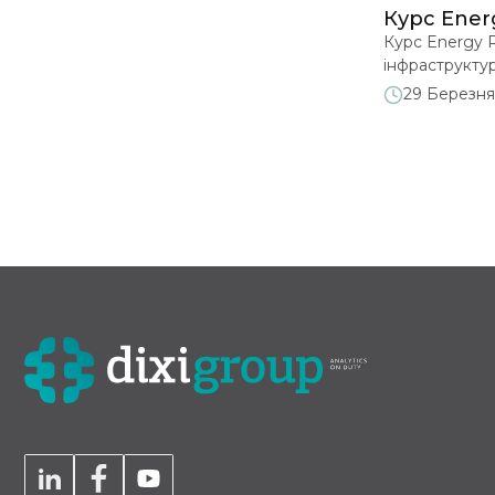
Курс Energ
Курс Energy R
інфраструктур
одноденний пр
29 Березня
громадських а
Zoom, початок