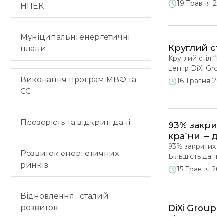
зелений курс:
19 Травня 
НПЕК
влади, а тако
доступний до
Муніципальні енергетичні
Круглий с
плани
Круглий стіл 
центр DiXi Gr
«Газовий хаб
Виконання програм МВФ та
16 Травня 
Мова: українс
ЄС
відкриває йог
Прозорість та відкриті дані
93% закри
країни, – 
93% закритих 
Розвиток енергетичних
Більшість дан
ринків
безпеці країн
15 Травня 
які дослідили
Відновлення і сталий
розвиток
DiXi Grou