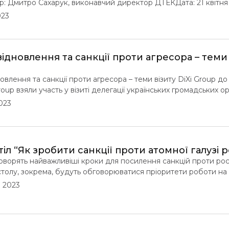
р: Дмитро Сахарук, виконавчий директор ДТЕКДата: 21 квітня
онлайн-платформа ZoomМова заходу: українська-англійська,
023
o Translations Мета вебінару з Дмитром Сахаруком – обговорит
чизняний енергетичний сектор, чого слід очікувати в майбутн
відновлення та санкції проти агресора – теми 
овлення та санкції проти агресора – теми візиту DiXi Group д
oup взяли участь у візиті делегації українських громадських ор
, візит був присвячений обміну ідеями щодо «зеленого» відно
023
впраці України та Німеччини в енергетичному секторі. Візит 
іл “Як зробити санкції проти атомної галузі р
ворять найважливіші кроки для посилення санкцій проти росі
столу, зокрема, будуть обговорюватися пріоритети роботи на
му» та ядерної енергетики рф, відмові від російських ядерних
 2023
кцій.