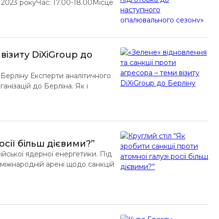
 2023 рокуЧас: 17.00-18.00Місце
 синхронний переклад можливий
и, в якому стані наразі
ьому та […]
візиту DiXiGroup до
о Берліну Експерти аналітичного
ганізацій до Берліна. Як і
влення України після війни,
проходив в межах […]
осії більш дієвими?”
йської ядерної енергетики. Під
 міжнародній арені щодо санкцій
 технологій та можливості