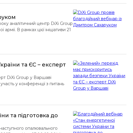
аруком
року аналітичний центр DiXi Group
 армії. В рамках цієї ініціативи 21
ором ДТЕК. Під час нього
чний сектор, […]
країни та ЄС – експерт
рт DiXi Group у Варшаві
участь у конференції з питань
вропейською радою міжнародних
а подальших кроків з протидії
ни та підготовка до
о наступного опалювального