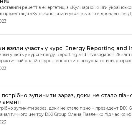
ня»
едставили рецепт в енергетиці з «Кулінарної книги українсько
ь презентація «Кулінарної книги українського відновлення».
українських аналітичних центрів RRR4U (Resilience, Reconstruct
023
и та принципи, які мають об’єднати українське суспільство, 
овлення України. Експерти консорціуму запропонували новий 
и взяли участь у курсі Energy Reporting and I
зяли участь у курсі Energy Reporting and Investigation 26 кві
актичний онлайн-курс з енергетичної журналістики, розрахов
ктивістів та студентів факультетів журналістики. Участь у курс
023
і, в інтернет- та друкованих виданнях в різних куточках Украї
 потрібно зупинити зараз, доки не стало пізн
ламенті
рібно зупинити зараз, доки не стало пізно − президент DiXi 
налітичного центру DiXi Group Олена Павленко під час конфе
 закликала членів Європарлементу зупинити поширення російськ
023
 пізно. «”Росатом” наразі найбільша компанія за планами буд