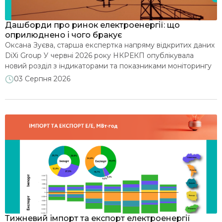
Ми у ЗМІ
Дашборди про ринок електроенергії: що
оприлюднено і чого бракує
Оксана Зуєва, старша експертка напряму відкритих даних
DiXi Group У червні 2026 року НКРЕКП опублікувала
новий розділ з індикаторами та показниками моніторингу
ринку електроенергії, що підлягають розкриттю під час
03 Серпня 2026
воєнного стану. Станом на середину липня доступно
чотири інтерактивні дашборди щодо ринку
електроенергії: розвиток ВДЕ, структура виробництва та
споживання, купівля-продаж у розрізі сегментів ринку, а
також […]
Тижневий імпорт та експорт електроенергії