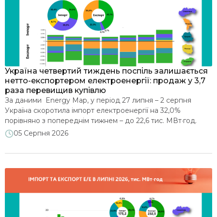
Виконання програм МВФ та ЄС
ВДЕ
НПЕК
Україна четвертий тиждень поспіль залишається
нетто-експортером електроенергії: продаж у 3,7
раза перевищив купівлю
Муніципальні енергетичні плани
За даними Energy Map, у період 27 липня – 2 серпня
Україна скоротила імпорт електроенергії на 32,0%
порівняно з попереднім тижнем – до 22,6 тис. МВт·год.
Прозорість та відкриті дані
Водночас експорт зріс на 49,6% – до 84,2 тис. МВт·год.
05 Серпня 2026
Таким чином, Україна четвертий тиждень поспіль зберігає
статус нетто-експортера: обсяг поставок електроенергії
Розвиток енергетичних ринків
за кордон перевищив імпорт у 3,7 раза. На […]
Відновлення і сталий розвиток