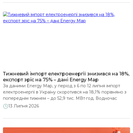
діапазоні 98-100%, тоді як основний масив абонентів без
лічильників зосереджений у двох великих містах – Києві та
Харкові. Протягом останніх […]
Тижневий імпорт електроенергії знизився на 18%,
експорт зріс на 75% – дані Energy Map
За даними Energy Map, у період з 6 по 12 липня імпорт
електроенергії в Україну скоротився на 18,1% порівняно з
попереднім тижнем – до 52,9 тис. МВт·год. Водночас
експорт збільшився на 75,5% – до 54,3 тис. МВт·год. У
13 Липня 2026
результаті Україна завершила тиждень у статусі нетто-
експортера електроенергії: експорт перевищив імпорт на
1,4 тис. МВт·год (або 2,5%). […]