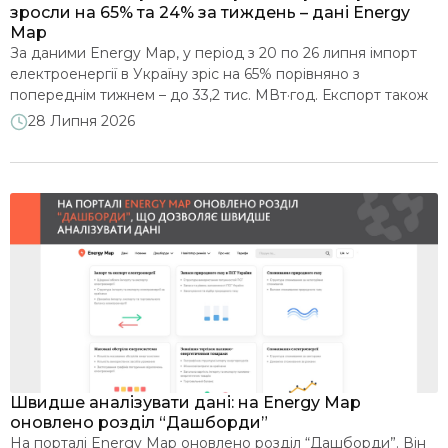
зросли на 65% та 24% за тиждень – дані Energy
Map
За даними Energy Map, у період з 20 по 26 липня імпорт
електроенергії в Україну зріс на 65% порівняно з
попереднім тижнем – до 33,2 тис. МВт·год. Експорт також
збільшився – на 24%, до 56,3 тис. МВт·год. Таким чином,
28 Липня 2026
Україна третій тиждень поспіль залишалася нетто-
експортером: обсяг поставок за кордон перевищив імпорт
на 70%. Протягом тижня […]
Швидше аналізувати дані: на Energy Map
оновлено розділ “Дашборди”
На порталі Energy Map оновлено розділ “Дашборди”. Він