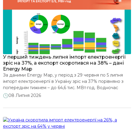
У перший тиждень липня імпорт електроенергії
зріс на 37%, а експорт скоротився на 38% – дані
Energy Map
За даними Energy Map, у період з 29 червня по 5 липня
імпорт електроенергії в Україну зріс на 37% порівняно з
попереднім тижнем – до 64,6 тис. МВт·год. Водночас
експорт скоротився на 38% – до 30,9 тис. МВт·год.
08 Липня 2026
Зростання споживання електроенергії протягом тижня
було зумовлене насамперед спекотною погодою, що
спричинила активне використання систем
кондиціонування. Наприкінці тижня […]