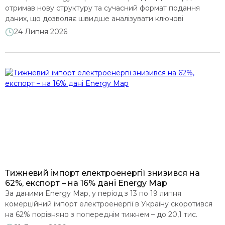
отримав нову структуру та сучасний формат подання
даних, що дозволяє швидше аналізувати ключові
показники енергетичного сектору України. Розділ
24 Липня 2026
доступний за посиланням Замість масивних сторінок з
великою кількістю графіків розділ тепер складається з
окремих тематичних дашбордів. Кожен із них поєднує
взаємопов’язані візуалізації, ключові показники та короткі
пояснення, а […]
Тижневий імпорт електроенергії знизився на
62%, експорт – на 16% дані Energy Map
За даними Energy Map, у період з 13 по 19 липня
комерційний імпорт електроенергії в Україну скоротився
на 62% порівняно з попереднім тижнем – до 20,1 тис.