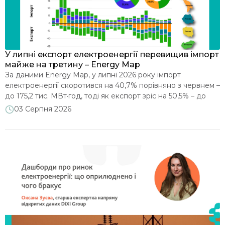
Енергетична безпека та санкції
Клімат і декарбонізація
У липні експорт електроенергії перевищив імпорт
майже на третину – Energy Map
Захист споживачів
За даними Energy Map, у липні 2026 року імпорт
електроенергії скоротився на 40,7% порівняно з червнем –
до 175,2 тис. МВт·год, тоді як експорт зріс на 50,5% – до
Видобувна галузь і надрокористування
232,5 тис. МВт·год. У підсумку в липні, вперше за останні 10
03 Серпня 2026
місяців, Україна перейшла до статусу нетто-експортера:
позитивне сальдо зовнішньої торгівлі електроенергією за
Реформування сектору: Історії успіху
місяць склало 57,2 […]
Експорт - імпорт електроенергії
Інше