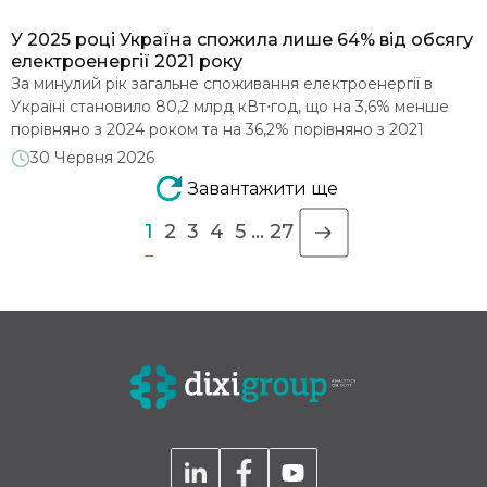
У 2025 році Україна спожила лише 64% від обсягу
електроенергії 2021 року
За минулий рік загальне споживання електроенергії в
Україні становило 80,2 млрд кВт⋅год, що на 3,6% менше
порівняно з 2024 роком та на 36,2% порівняно з 2021
роком до повномасштабної війни. Із цього обсягу 51,1 млрд
30 Червня 2026
кВт⋅год спожили непобутові споживачі, а 29,1 млрд
Завантажити ще
кВт⋅год – побутові. Про це свідчать дані НКРЕКП,
розміщені на порталі Energy Map. […]
1
2
3
4
5
…
27