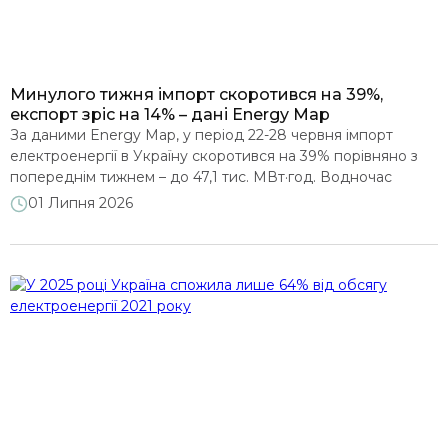
Минулого тижня імпорт скоротився на 39%,
експорт зріс на 14% – дані Energy Map
За даними Energy Map, у період 22-28 червня імпорт
електроенергії в Україну скоротився на 39% порівняно з
попереднім тижнем – до 47,1 тис. МВт·год. Водночас
експорт зріс на 14% до 50,1 тис. МВт·год. Таким чином,
01 Липня 2026
Україна вперше з жовтня 2025 року завершила тиждень у
статусі нетто-експортера електроенергії: обсяг експорту
перевищив імпорт на 3 тис. МВт·год, […]