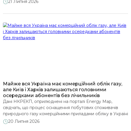
МВт·год. Це найнижчий тижневий показник із травня 2025
21 Липня 2026
року. Експорт також зменшився – на 16%, до 45,4 тис.
МВт·год. Водночас другий тиждень поспіль Україна
залишається нетто-експортером електроенергії: обсяг […]
Майже вся Україна має комерційний облік газу,
але Київ і Харків залишаються головними
осередками абонентів без лічильників
Дані НКРЕКП, оприлюднені на порталі Energy Map,
свідчать, що процес оснащення побутових споживачів
природного газу комерційними приладами обліку в Україні
наближається до завершення. Станом на 1 січня 2026 року
20 Липня 2026
більшість областей демонструє рівень оснащеності в