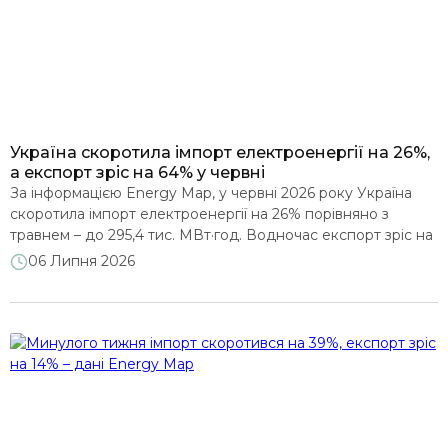
Україна скоротила імпорт електроенергії на 26%,
а експорт зріс на 64% у червні
За інформацією Energy Map, у червні 2026 року Україна
скоротила імпорт електроенергії на 26% порівняно з
травнем – до 295,4 тис. МВт·год. Водночас експорт зріс на
64% – до 154,5 тис. МВт·год, досягнувши найвищого
06 Липня 2026
місячного показника з жовтня 2025 року. Попри суттєве
збільшення експорту, Україна залишалася нетто-
імпортером електроенергії: імпорт перевищив експорт у
1,9 раза. Покращення показників […]