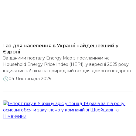
Газ для населення в Україні найдешевший у
Європі
За даними порталу Energy Map з посиланням на
Household Energy Price Index (HEPI), у вересні 2025 року
індикативна* ціна на природний газ для домогосподарств
Києва становила 1,62 євроцента (далі по тексту “c€”) за
04 Листопада 2025
кВт·год, що робить її найнижчою серед усіх європейських
столиць. Для порівняння, найдорожчий газ у Стокгольмі
коштує 34,39 c€/кВт·год – у 21 разів дорожче, […]