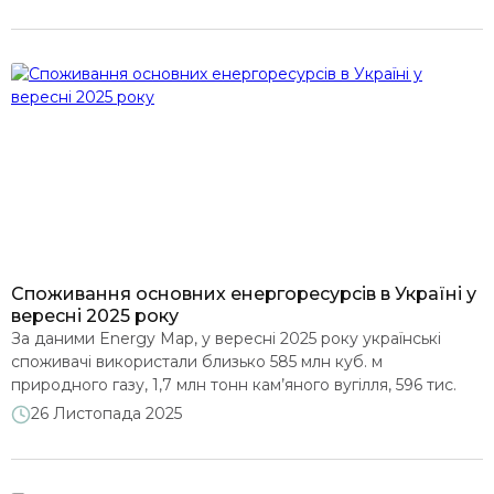
414,7 тис. МВт·год і сягнув максимального значення від
початку року. У листопаді рф здійснила 4 масовані
обстріли електроенергетичної інфраструктури, що
посилило дефіцит в […]
Споживання основних енергоресурсів в Україні у
вересні 2025 року
За даними Energy Map, у вересні 2025 року українські
споживачі використали близько 585 млн куб. м
природного газу, 1,7 млн тонн кам’яного вугілля, 596 тис.
тонн дизельного палива, 262 тис. тонн бензину, 126 тис.
26 Листопада 2025
тонн зрідженого вуглеводневого газу (пропану і бутану) та
1,4 тис. тонн мазуту. Ці оцінки базуються на
даних Держстату* (загальне споживання без АЗС)