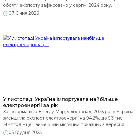
обсяги експорту зафіксовано у серпні 2024 року.
Натомість імпорт електроенергії суттєво зріс – на 54%
07 Січня 2026
порівняно з попереднім місяцем, і склав 639,5 тис. МВт·год,
що стало найвищим показником із липня 2024 року.
Зростання імпорту відбувалося на тлі погіршення ситуації
в енергосистемі […]
У листопаді Україна імпортувала найбільше
електроенергії за рік
За інформацією Energy Map, у листопаді 2025 року Україна
зменшила експорт електроенергії на 94,2%, до 5,3 тис.
МВт·год – це найменший місячний показник з вересня
2024 року. Своєю чергою імпорт збільшився на 17,2%, до
05 Грудня 2025