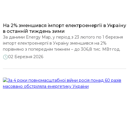
Енергетична безпека та санкції
Клімат і декарбонізація
На 2% зменшився імпорт електроенергії в Україну
в останній тиждень зими
За даними Energy Map, у період з 23 лютого по 1 березня
Захист споживачів
імпорт електроенергії в Україну зменшився на 2%
порівняно з попереднім тижнем – до 306,8 тис. МВт·год.
Експорт електроенергії протягом цього періоду не
02 Березня 2026
Видобувна галузь і надрокористування
здійснювався. Протягом тижня росія продовжувала атаки
на енергосистему України. Зокрема, 26 лютого відбувся
черговий масований обстріл, що спричинив аварійні
Реформування сектору: Історії успіху
відключення кількох високовольтних ліній […]
Експорт - імпорт електроенергії
Інше