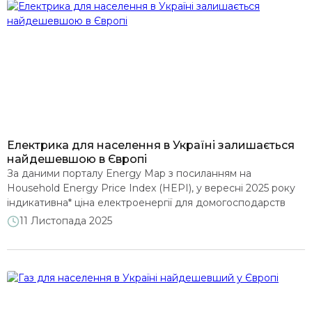
та Державної […]
Електрика для населення в Україні залишається
найдешевшою в Європі
За даними порталу Energy Map з посиланням на
Household Energy Price Index (HEPI), у вересні 2025 року
індикативна* ціна електроенергії для домогосподарств
Києва становила 8,95 євроцента (далі по тексту “c€”) за
11 Листопада 2025
кВт·год. Це найнижча ціна серед 33 європейських столиць.
Для порівняння, у Берліні – найдорожчій столиці рейтингу
– електроенергія коштує 40,97 c€/кВт·год, тобто майже
уп’ятеро дорожче, […]