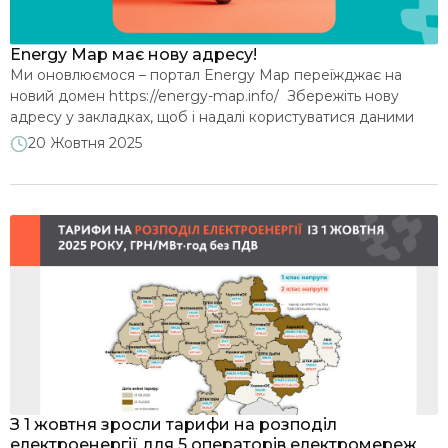
Energy Map має нову адресу!
Ми оновлюємося – портал Energy Map переїжджає на
новий домен https://energy-map.info/ Збережіть нову
адресу у закладках, щоб і надалі користуватися даними
про енергетику України. Усі функції порталу залишаються
20 Жовтня 2025
без змін, а дані – такі ж перевірені та зручні для
використання. Дякуємо, що залишаєтесь з нами та
підтримуєте розвиток прозорості в енергетичному
секторі.
З 1 жовтня зросли тарифи на розподіл
електроенергії для 5 операторів електромереж