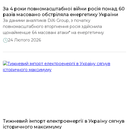
Ми у ЗМІ
За 4 роки повномасштабної війни росія понад 60
разів масовано обстріляла енергетику України
За даними аналітиків DiXi Group, з початку
повномасштабного вторгнення росія здійснила
щонайменше 64 масовані атаки* на енергетичну
інфраструктуру України. Під час цих обстрілів було
24 Лютого 2026
застосовано близько 12,7 тисяч ударних БПЛА та 2,9
тисячі ракет різних типів – від крилатих, які
використовуються найчастіше, до балістичних,
перехоплення яких є найскладнішим для систем ППО.
Оцінка базується на унікальному […]
Тижневий імпорт електроенергії в Україну сягнув
історичного максимуму