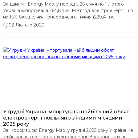
За даними Energy Map, у період з 26 січня по 1 лютого
Україна імпортувала 264,8 тис. МВт·год електроенергії, що
на 15% більше, ніж попереднього тижня (229,4 тис.
МВт·год). Це найбільший тижневий обсяг імпорту з
02 Лютого 2026
моменту запуску нового ринку електроенергії у липні 2019
року (історичні поденні дані до цього періоду у
відкритому доступі відсутні). Протягом звітного тижня […]
У грудні Україна імпортувала найбільший обсяг
електроенергії порівняно з іншими місяцями
2025 року
За інформацією Energy Map, у грудні 2025 року Україна не
здійснювала експорту електроенергії. Востаннє нульові