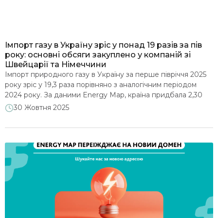
Імпорт газу в Україну зріс у понад 19 разів за пів
року: основні обсяги закуплено у компаній зі
Швейцарії та Німеччини
Імпорт природного газу в Україну за перше півріччя 2025
року зріс у 19,3 раза порівняно з аналогічним періодом
2024 року. За даними Energy Map, країна придбала 2,30
млрд куб. м* газу на суму $1,17 млрд, тоді як роком раніше
30 Жовтня 2025
обсяг імпорту складав лише 0,12 млрд куб. м на $36,41 млн.
Водночас наведені дані можуть не відображати […]