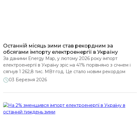
ВДЕ
НПЕК
Муніципальні енергетичні плани
Останній місяць зими став рекордним за
обсягами імпорту електроенергії в Україну
За даними Energy Map, у лютому 2026 року імпорт
Виконання програм МВФ та ЄС
електроенергії в Україну зріс на 41% порівняно з січнем і
сягнув 1 262,8 тис. МВт·год. Це стало новим рекордом
імпорту за місяць з моменту запуску нового ринку
03 Березня 2026
Прозорість та відкриті дані
електроенергії*. Експорт електроенергії відсутній уже три
місяці поспіль. Для порівняння: у лютому 2025 року імпорт
становив 244,2 тис. МВт·год […]
Розвиток енергетичних ринків
Відновлення і сталий розвиток