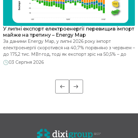
У липні експорт електроенергії перевищив імпорт
Д
майже на третину – Energy Map
о
За даними Energy Map, у липні 2026 року імпорт
О
електроенергії скоротився на 40,7% порівняно з червнем –
D
до 175,2 тис. МВт·год, тоді як експорт зріс на 50,5% – до
н
232,5 тис. МВт·год. У підсумку в липні, вперше за останні 10
р
03 Серпня 2026
місяців, Україна перейшла до статусу нетто-експортера:
в
позитивне сальдо зовнішньої торгівлі електроенергією за
ч
місяць склало 57,2 […]
е
с
м
т