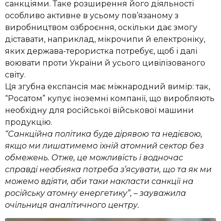
санкціями.
Таке розширення його діяльності
особливо активне в усьому пов’язаному з
виробництвом озброєння, оскільки дає змогу
діставати, наприклад, мікрочипи й електроніку,
яких держава-терористка потребує, щоб і далі
воювати проти України й усього цивілізованого
світу.
Ця згубна експансія має міжнародний вимір: так,
“Росатом” купує іноземні компанії, що виробляють
необхідну для російської військової машини
продукцію.
“Санкційна політика буде дірявою та недієвою,
якщо ми лишатимемо їхній атомний сектор без
обмежень. Отже, це можливість і водночас
справді неабияка потреба з’ясувати, що та як ми
можемо вдіяти, аби таки накласти санкції на
російську атомну енергетику”, – зауважила
очільниця аналітичного центру.