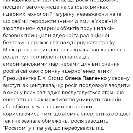
посідати вагоме місце на світових ринках
ядерних технологій та урану, незважаючи на те,
що своїми терористичними діями в Україні й
захопленням ядерних об’єктів порушила сім
базових принципи ядерної та радіаційної
безпеки і наражає світ на ядерну катастрофу.
Міністр наголосив, що наша країна зацікавлена в
розвитку і поглибленні співпраці з
американськими партнерами для витіснення
росії зі світового ринку ядерної енергетики.
Президентка DiXi Group
Олена Павленко
у своєму
виступі акцентувала, що росія продовжує вводити
в оману весь світ,
адже послуговується атомною
енергетикою як можливістю уникнути санкцій
або обійти їх. За словами експертки,
ко
ристаючись тим, що атомна енергетика рф досі
так і не зазнала обмежень, росія заводить
“Росатом” у ті галузі, що перебувають під