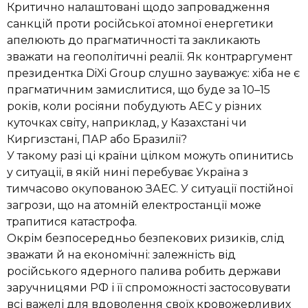
Критично налаштовані щодо запровадження
санкцій проти російської атомної енергетики
апелюють до прагматичності та закликають
зважати на геополітичні реалії. Як контраргумент
президентка DiXi Group слушно зауважує: хіба не є
прагматичним замислитися, що буде за 10–15
років, коли росіяни побудують АЕС у різних
куточках світу, наприклад, у Казахстані чи
Киргизстані, ПАР або Бразилії?
У такому разі ці країни цілком можуть опинитись
у ситуації, в якій нині перебуває Україна з
тимчасово окупованою ЗАЕС. У ситуації постійної
загрози, що на атомній електростанції може
трапитися катастрофа.
Окрім безпосередньо безпекових ризиків, слід
зважати й на економічні: залежність від
російського ядерного палива робить держави
заручницями РФ і її спроможності застосовувати
всі важелі для вдоволення своїх кровожерливих