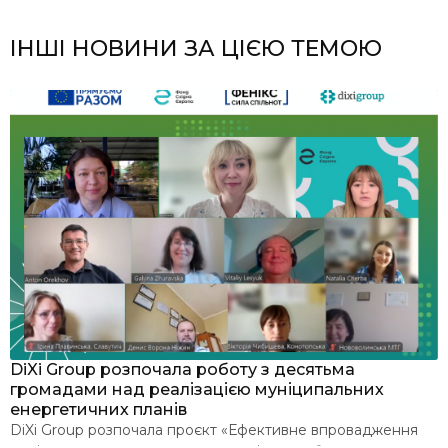
ІНШІ НОВИНИ ЗА ЦІЄЮ ТЕМОЮ
я
DiXi Group розпочала роботу з десятьма
У
громадами над реалізацією муніципальних
м
енергетичних планів
З
DiXi Group розпочала проєкт «Ефективне впровадження
е