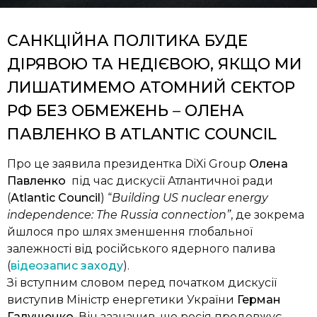
САНКЦІЙНА ПОЛІТИКА БУДЕ
ДІРЯВОЮ ТА НЕДІЄВОЮ, ЯКЩО МИ
ЛИШАТИМЕМО АТОМНИЙ СЕКТОР
РФ БЕЗ ОБМЕЖЕНЬ
–
ОЛЕНА
ПАВЛЕНКО В ATLANTIC COUNCIL
Про це заявила президентка DiXi Group
Олена
Павленко
під час дискусії Атлантичної ради
(
Atlantic Council
) “
Building US nuclear energy
independence: The Russia connection”
, де зокрема
йшлося про шлях зменшення глобальної
залежності від російського ядерного палива
(
відеозапис заходу
).
Зі вступним словом перед початком дискусії
виступив Міністр енергетики України
Герман
Галущенко
. Він зазначив, що росія продовжує