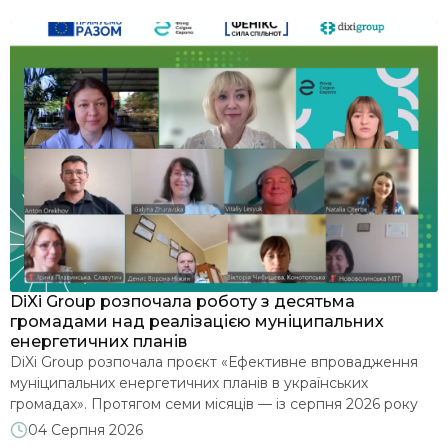
я
DiXi Group розпочала роботу з десятьма
У
громадами над реалізацією муніципальних
м
енергетичних планів
З
DiXi Group розпочала проєкт «Ефективне впровадження
е
муніципальних енергетичних планів в українських
д
громадах». Протягом семи місяців — із серпня 2026 року
2
до лютого 2027 року — команда допомагатиме десятьом
м
04 Серпня 2026
є
громадам глибше опрацювати впровадження
п