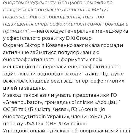
енергоменеджменту. Без цього неможливо
говорити як про якісне написання МЕПу і
подальше його впровадження, так і про
підвищення енергоефективності самої громади в
принципі”, —
наголошує генеральна менеджерка
у сфері сталого розвитку DiXi Group.
Окремо Вікторія Коваленко закликала громади
активніше займатися популяризацією
енергоефективності, інформувати своїх
мешканців про переваги енергоефективності,
здійснювали відповідні заходи та акції. Це дуже
важлива складова реалізації енергоефективних
цілей та завдань.
У заході також взяли участь представники ГО
«Greencubator», громадської спілки «Асоціації
ОСББ та ЖБК міста Києва», ГО «Асоціація
енергоаудиторів України», члени команди
проекту USAID «ГОВЕРЛА» та інші.
Упродовж онлайн дискусії обговорювалися й інші