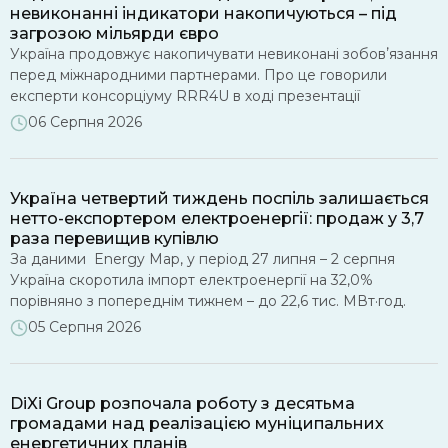
невиконанні індикатори накопичуються – під
загрозою мільярди євро
Україна продовжує накопичувати невиконані зобовʼязання
перед міжнародними партнерами. Про це говорили
експерти консорціуму RRR4U в ході презентації
моніторингу виконання нової програми МВФ та реалізації
06 Серпня 2026
Плану України в рамках Ukraine Facility. Рада ЄС офіційно
схвалила зміни до Плану України. Це рішення, відкриває
можливість залучити понад 8 млрд євро додаткового
Україна четвертий тиждень поспіль залишається
фінансування вже у 2026 році в межах […]
нетто-експортером електроенергії: продаж у 3,7
раза перевищив купівлю
За даними Energy Map, у період 27 липня – 2 серпня
Україна скоротила імпорт електроенергії на 32,0%
порівняно з попереднім тижнем – до 22,6 тис. МВт·год.
Водночас експорт зріс на 49,6% – до 84,2 тис. МВт·год.
05 Серпня 2026
Таким чином, Україна четвертий тиждень поспіль зберігає
статус нетто-експортера: обсяг поставок електроенергії
за кордон перевищив імпорт у 3,7 раза. На […]
DiXi Group розпочала роботу з десятьма
громадами над реалізацією муніципальних
енергетичних планів