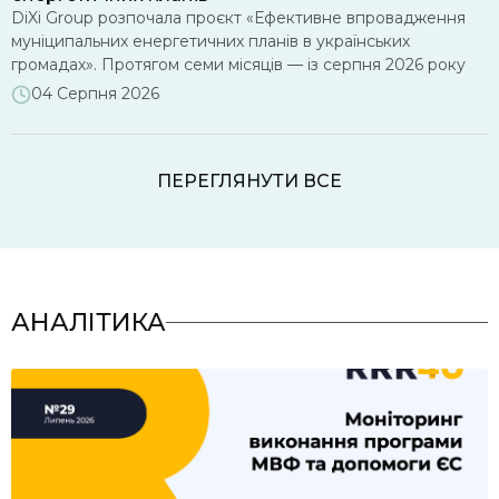
DiXi Group розпочала проєкт «Ефективне впровадження
муніципальних енергетичних планів в українських
громадах». Протягом семи місяців — із серпня 2026 року
до лютого 2027 року — команда допомагатиме десятьом
04 Серпня 2026
громадам глибше опрацювати впровадження
муніципальних енергетичних планів (МЕП): аналізуватиме
їхні стратегічні документи, проводитиме навчальні сесії та
ПЕРЕГЛЯНУТИ ВСЕ
надаватиме індивідуальні консультації. Офіційним стартом
роботи стала установча зустріч із представниками […]
АНАЛІТИКА