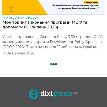
Моніторинги реформ
В
Моніторинг виконання програми МВФ та
Р
допомоги ЄС (липень 2026)
в
Україна отримала від Світового банку 3,39 млрд дол. США
2
за інструментом підтримки Development Policy Operation
з
(DPO-1 2026). Також визначено 12 зобов’язань України,
з
виконання яких дозволить отримати ще 1 млрд дол. США
в
04 Серпня 2026
від Світового банку за DPO-2. 20 липня 2026 року Рада
і
директорів МВФ затвердила перший перегляд програми
в
розширеного фінансування. Україна отримала від Фонду
п
другий транш […]
ч
п