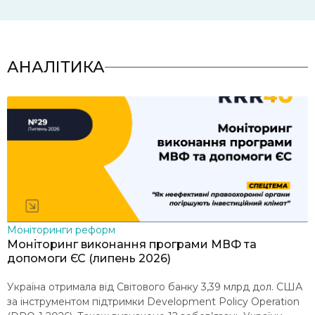
АНАЛІТИКА
Моніторинги реформ
В
Моніторинг виконання програми МВФ та
Р
допомоги ЄС (липень 2026)
в
Україна отримала від Світового банку 3,39 млрд дол. США
2
за інструментом підтримки Development Policy Operation
з