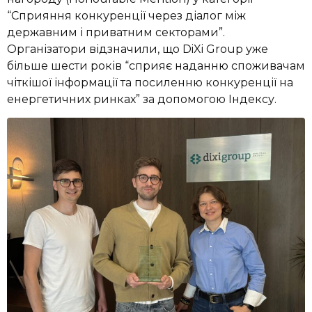
“Сприяння конкуренції через діалог між
державним і приватним секторами”.
Організатори відзначили, що DiXi Group уже
більше шести років “сприяє наданню споживачам
чіткішої інформації та посиленню конкуренції на
енергетичних ринках” за допомогою Індексу.