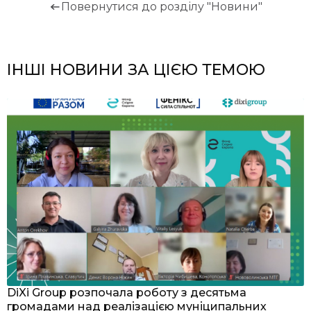
Повернутися до розділу "Новини"
ІНШІ НОВИНИ ЗА ЦІЄЮ ТЕМОЮ
я
DiXi Group розпочала роботу з десятьма
У
громадами над реалізацією муніципальних
м