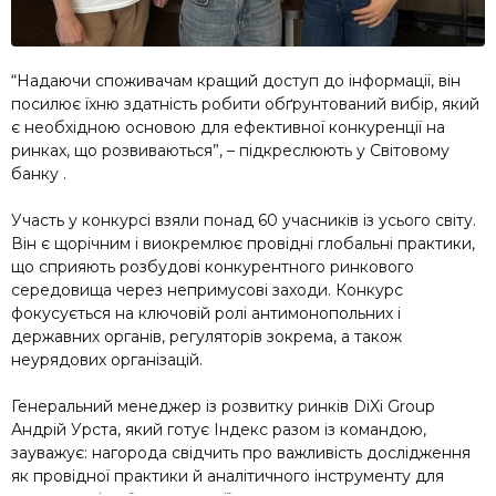
“Надаючи споживачам кращий доступ до інформації, він
посилює їхню здатність робити обґрунтований вибір, який
є необхідною основою для ефективної конкуренції на
ринках, що розвиваються”, – підкреслюють у Світовому
банку .
Участь у конкурсі взяли понад 60 учасників із усього світу.
Він є щорічним і виокремлює провідні глобальні практики,
що сприяють розбудові конкурентного ринкового
середовища через непримусові заходи. Конкурс
фокусується на ключовій ролі антимонопольних і
державних органів, регуляторів зокрема, а також
неурядових організацій.
Генеральний менеджер із розвитку ринків DiXi Group
Андрій Урста, який готує Індекс разом із командою,
зауважує: нагорода свідчить про важливість дослідження
як провідної практики й аналітичного інструменту для