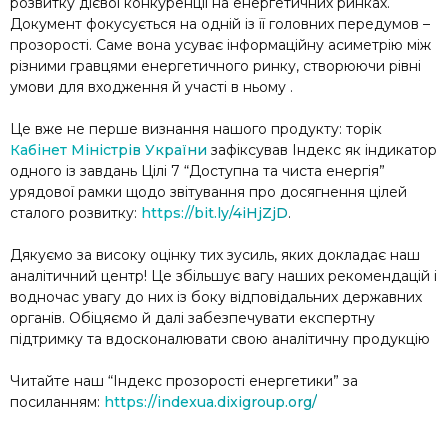
розвитку дієвої конкуренції на енергетичних ринках.
Документ фокусується на одній із її головних передумов –
прозорості. Саме вона усуває інформаційну асиметрію між
різними гравцями енергетичного ринку, створюючи рівні
умови для входження й участі в ньому .
Це вже не перше визнання нашого продукту: торік
Кабінет Міністрів України
зафіксував Індекс як індикатор
одного із завдань Цілі 7 “Доступна та чиста енергія”
урядової рамки щодо звітування про досягнення цілей
сталого розвитку:
https://bit.ly/4iHjZjD
.
Дякуємо за високу оцінку тих зусиль, яких докладає наш
аналітичний центр! Це збільшує вагу наших рекомендацій і
водночас увагу до них із боку відповідальних державних
органів. Обіцяємо й далі забезпечувати експертну
підтримку та вдосконалювати свою аналітичну продукцію
Читайте наш “Індекс прозорості енергетики” за
посиланням:
https://indexua.dixigroup.org/