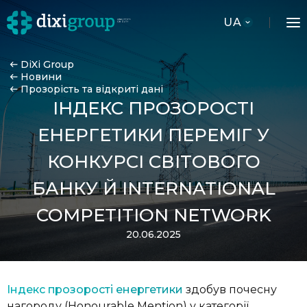
UA
DiXi Group
Новини
Прозорість та відкриті дані
ІНДЕКС ПРОЗОРОСТІ
ЕНЕРГЕТИКИ ПЕРЕМІГ У
КОНКУРСІ СВІТОВОГО
БАНКУ Й INTERNATIONAL
COMPETITION NETWORK
20.06.2025
Індекс прозорості енергетики
здобув почесну
нагороду (Honourable Mention) у категорії