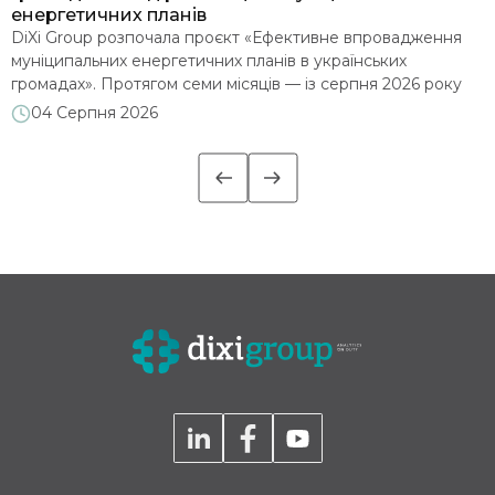
енергетичних планів
З
DiXi Group розпочала проєкт «Ефективне впровадження
е
муніципальних енергетичних планів в українських
д
громадах». Протягом семи місяців — із серпня 2026 року
2
до лютого 2027 року — команда допомагатиме десятьом
м
04 Серпня 2026
є
громадам глибше опрацювати впровадження
п
муніципальних енергетичних планів (МЕП): аналізуватиме
м
їхні стратегічні документи, проводитиме навчальні сесії та
надаватиме індивідуальні консультації. Офіційним стартом
роботи стала установча зустріч із представниками […]