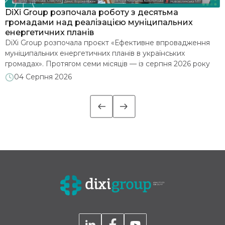
я
DiXi Group розпочала роботу з десятьма
У
громадами над реалізацією муніципальних
м
енергетичних планів
З
DiXi Group розпочала проєкт «Ефективне впровадження
е
муніципальних енергетичних планів в українських
д
громадах». Протягом семи місяців — із серпня 2026 року
2
до лютого 2027 року — команда допомагатиме десятьом
м
04 Серпня 2026
є
громадам глибше опрацювати впровадження
п
муніципальних енергетичних планів (МЕП): аналізуватиме
м
їхні стратегічні документи, проводитиме навчальні сесії та
надаватиме індивідуальні консультації. Офіційним стартом
роботи стала установча зустріч із представниками […]