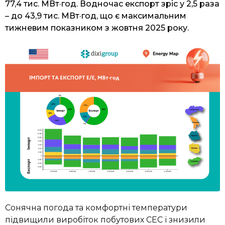
77,4 тис. МВт·год. Водночас експорт зріс у 2,5 раза
– до 43,9 тис. МВт·год, що є максимальним
тижневим показником з жовтня 2025 року.
Сонячна погода та комфортні температури
підвищили виробіток побутових СЕС і знизили