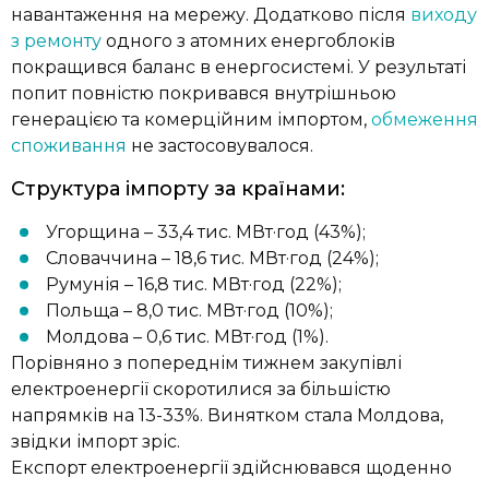
навантаження на мережу. Додатково після
виходу
з ремонту
одного з атомних енергоблоків
покращився баланс в енергосистемі. У результаті
попит повністю покривався внутрішньою
генерацією та комерційним імпортом,
обмеження
споживання
не застосовувалося.
Структура імпорту за країнами:
Угорщина – 33,4 тис. МВт·год (43%);
Словаччина – 18,6 тис. МВт·год (24%);
Румунія – 16,8 тис. МВт·год (22%);
Польща – 8,0 тис. МВт·год (10%);
Молдова – 0,6 тис. МВт·год (1%).
Порівняно з попереднім тижнем закупівлі
електроенергії скоротилися за більшістю
напрямків на 13-33%. Винятком стала Молдова,
звідки імпорт зріс.
Експорт електроенергії здійснювався щоденно