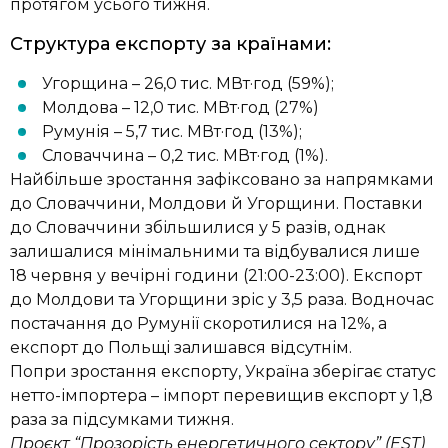
протягом усього тижня.
Структура експорту за країнами:
Угорщина – 26,0 тис. МВт·год (59%);
Молдова – 12,0 тис. МВт·год (27%)
Румунія – 5,7 тис. МВт·год (13%);
Словаччина – 0,2 тис. МВт·год (1%).
Найбільше зростання зафіксовано за напрямками
до Словаччини, Молдови й Угорщини. Поставки
до Словаччини збільшилися у 5 разів, однак
залишалися мінімальними та відбувалися лише
18 червня у вечірні години (21:00-23:00). Експорт
до Молдови та Угорщини зріс у 3,5 раза. Водночас
постачання до Румунії скоротилися на 12%, а
експорт до Польщі залишався відсутнім.
Попри зростання експорту, Україна зберігає статус
нетто-імпортера – імпорт перевищив експорт у 1,8
раза за підсумками тижня.
Проєкт “Прозорість енергетичного сектору” (EST)