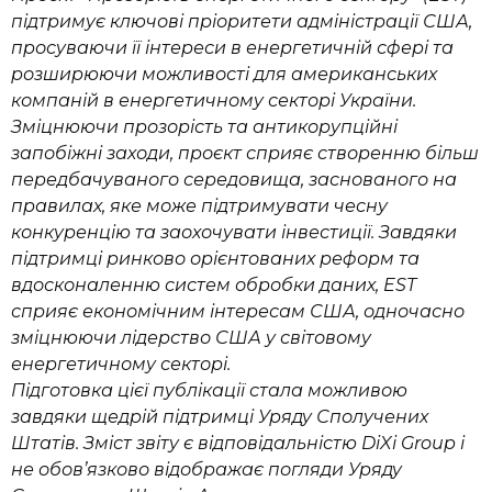
підтримує ключові пріоритети адміністрації США,
просуваючи її інтереси в енергетичній сфері та
розширюючи можливості для американських
компаній в енергетичному секторі України.
Зміцнюючи прозорість та антикорупційні
запобіжні заходи, проєкт сприяє створенню більш
передбачуваного середовища, заснованого на
правилах, яке може підтримувати чесну
конкуренцію та заохочувати інвестиції. Завдяки
підтримці ринково орієнтованих реформ та
вдосконаленню систем обробки даних, EST
сприяє економічним інтересам США, одночасно
зміцнюючи лідерство США у світовому
енергетичному секторі.
Підготовка цієї публікації стала можливою
завдяки щедрій підтримці Уряду Сполучених
Штатів. Зміст звіту є відповідальністю DiXi Group і
не обов’язково відображає погляди Уряду