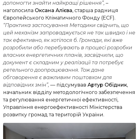
допомогти знайти найкращі рішення”,
–
наголосила
Оксана
Алієва
, старша радниця
Європейського Кліматичного Фонду (ECF).
“Практика застосування Методики свідчить, що
цей механізм запроваджується не так швидко і не
так ефективно, як хотілося б. Громади, які вже
розробили або перебувають в процесі розробки
власних енергетичних планів, засвідчили, що
документ є складним у реалізації та потребує
ретельного доопрацювання. Тож дане
обговорення є важливим поштовхом для
відповідних змін”,
— підсумував
Артур Обідник
,
начальник відділу методологічного забезпечення
та регулювання енергетичної ефективності,
Управління енергоефективності Міністерства
розвитку громад та територій України.