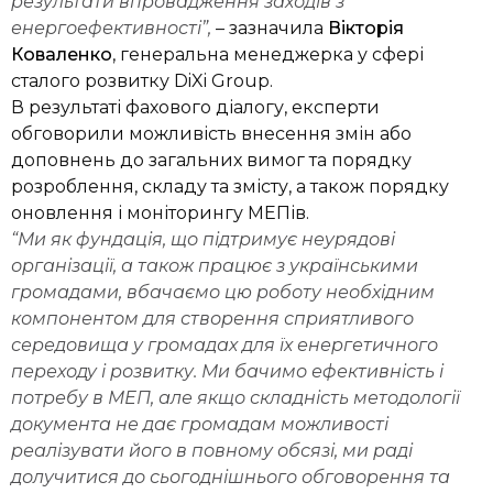
результати впровадження заходів з
енергоефективності”,
– зазначила
Вікторія
Коваленко
, генеральна менеджерка у сфері
сталого розвитку DiXi Group.
В результаті фахового діалогу, експерти
обговорили можливість внесення змін або
доповнень до загальних вимог та порядку
розроблення, складу та змісту, а також порядку
оновлення і моніторингу МЕПів.
“Ми як фундація, що підтримує неурядові
організації, а також працює з українськими
громадами, вбачаємо цю роботу необхідним
компонентом для створення сприятливого
середовища у громадах для їх енергетичного
переходу і розвитку. Ми бачимо ефективність і
потребу в МЕП, але якщо складність методології
документа не дає громадам можливості
реалізувати його в повному обсязі, ми раді
долучитися до сьогоднішнього обговорення та