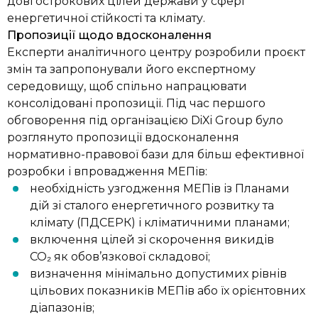
довгострокових цілей держави у сфері
енергетичної стійкості та клімату.
Пропозиції щодо вдосконалення
Експерти аналітичного центру розробили проєкт
змін та запропонували його експертному
середовищу, щоб спільно напрацювати
консолідовані пропозиції. Під час першого
обговорення під організацією DiXi Group було
розглянуто пропозиції вдосконалення
нормативно-правової бази для більш ефективної
розробки і впровадження МЕПів:
необхідність узгодження МЕПів із Планами
дій зі сталого енергетичного розвитку та
клімату (ПДСЕРК) і кліматичними планами;
включення цілей зі скорочення викидів
CO₂ як обов’язкової складової;
визначення мінімально допустимих рівнів
цільових показників МЕПів або їх орієнтовних
діапазонів;