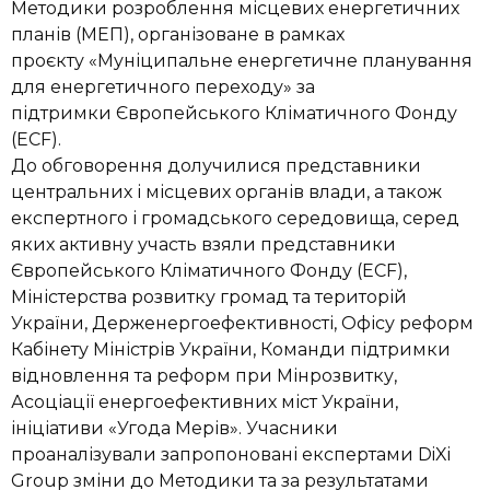
Методики розроблення місцевих енергетичних
планів (МЕП), організоване в рамках
проєкту «Муніципальне енергетичне планування
для енергетичного переходу» за
підтримки Європейського Кліматичного Фонду
(ECF).
До обговорення долучилися представники
центральних і місцевих органів влади, а також
експертного і громадського середовища, серед
яких активну участь взяли представники
Європейського Кліматичного Фонду (ECF),
Міністерства розвитку громад та територій
України, Держенергоефективності, Офісу реформ
Кабінету Міністрів України,
Команди підтримки
відновлення та реформ при Мінрозвитку,
Асоціації енергоефективних міст України,
ініціативи «Угода Мерів». Учасники
проаналізували запропоновані експертами DiXi
Group зміни до Методики та за результатами