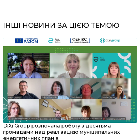
ІНШІ НОВИНИ ЗА ЦІЄЮ ТЕМОЮ
я
DiXi Group розпочала роботу з десятьма
У
громадами над реалізацією муніципальних
м
енергетичних планів
З