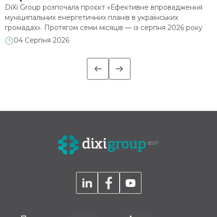
DiXi Group розпочала проєкт «Ефективне впровадження
е
муніципальних енергетичних планів в українських
д
громадах». Протягом семи місяців — із серпня 2026 року
2
до лютого 2027 року — команда допомагатиме десятьом
м
04 Серпня 2026
є
громадам глибше опрацювати впровадження
п
муніципальних енергетичних планів (МЕП): аналізуватиме
м
їхні стратегічні документи, проводитиме навчальні сесії та
надаватиме індивідуальні консультації. Офіційним стартом
роботи стала установча зустріч із представниками […]