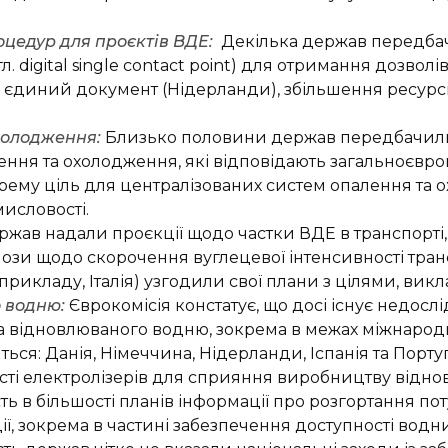
цедур для проєктів ВДЕ:
Декілька держав передба
. digital single contact point) для отримання дозволів
 єдиний документ (Нідерланди), збільшення ресурсі
холодження:
Близько половини держав передбачили 
ення та охолодження, які відповідають загальноєвро
крему ціль для централізованих систем опалення та о
мисловості.
ржав надали проєкції щодо частки ВДЕ в транспорті,
нози щодо скорочення вуглецевої інтенсивності тран
прикладу, Італія) узгодили свої плани з цілями, викл
о водню:
Єврокомісія констатує, що досі існує недос
та відновлюваного водню, зокрема в межах міжнарод
ся: Данія, Німеччина, Нідерланди, Іспанія та Португ
ості електролізерів для сприяння виробництву відн
ість в більшості планів інформації про розгортання
ції, зокрема в частині забезпечення доступності водн