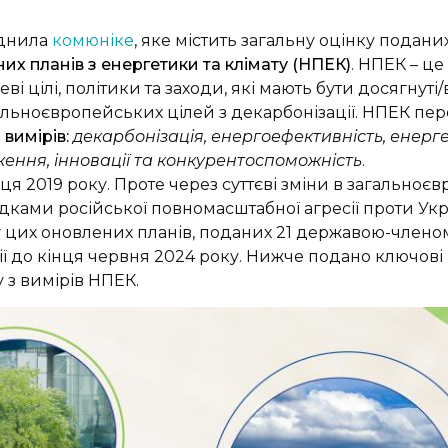
юднила
комюніке
, яке містить загальну оцінку пода
их планів з енергетики та клімату (НПЕК)
. НПЕК – це
еві цілі, політики та заходи, які мають бути досягну
льноєвропейських цілей з декарбонізації. НПЕК пер
 вимірів:
декарбонізація, енергоефективність, енерг
ення, інновації та конкурентоспоможність
.
я 2019 року. Проте через суттєві зміни в загальноєвр
слідками російської повномасштабної агресії проти У
у цих оновлених планів, поданих 21 державою-членом
ії до кінця червня 2024 року. Нижче подано ключові
 з вимірів НПЕК.