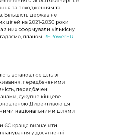
езпечення сталості біоенергії. В
чання за походженням та
в. Більшість держав не
х цілей на 2021-2030 роки.
а з них сформували кількісну
нагадаємо, планом
REPowerEU
сть встановлює ціль зі
поживання, передбаченими
ність, передбачені
анами, сукупне кінцеве
 за оновленою Директивою ця
купними національними цілями
ни ЄС краще визначити
 планування у досягненні