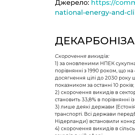
Джерело:
https://com
national-energy-and-cl
ДЕКАРБОНІЗА
Скорочення викидів:
1) за оновленими НПЕК сукупна
порівнянні з 1990 роком, що н
досягнення цілі до 2030 року 
показником за останні 10 років;
2) скорочення викидів в сектор
становить 33,8% в порівнянні і
3) лише деякі держави (Естоні
транспорті. Всі держави передб
Нідерланди) встановили конкрет
4) скорочення викидів в сільс