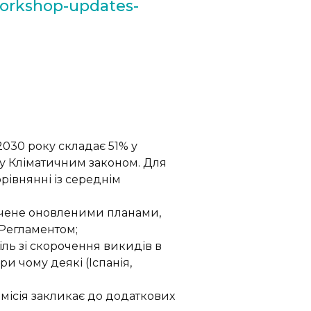
workshop-updates-
2030 року складає 51% у
ну Кліматичним законом. Для
рівнянні із середнім
ачене оновленими планами,
 Регламентом;
іль зі скорочення викидів в
и чому деякі (Іспанія,
омісія закликає до додаткових