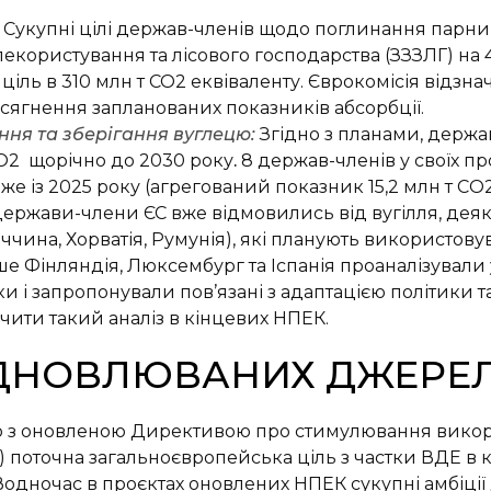
Сукупні
цілі держав-членів щодо поглинання парни
екористування та лісового господарства (ЗЗЗЛГ) на 
ціль в 310 млн т CO
2
еквіваленту. Єврокомісія відзна
сягнення запланованих показників абсорбції.
ння та зберігання вуглецю:
Згідно з планами, держа
O
2
щорічно до 2030 року
.
8 держав-членів у своїх п
е із 2025 року (агрегований показник 15,2 млн т СO
держави-члени ЄС вже відмовились від вугілля, деяк
ччина, Хорватія, Румунія), які планують використовув
е Фінляндія, Люксембург та Іспанія проаналізували 
ки і запропонували пов’язані з адаптацією політики т
чити такий аналіз в кінцевих НПЕК.
ДНОВЛЮВАНИХ ДЖЕРЕЛ 
о з оновленою Директивою про стимулювання викори
) поточна загальноєвропейська ціль з частки ВДЕ в
 Водночас в проєктах оновлених НПЕК сукупні амбіції