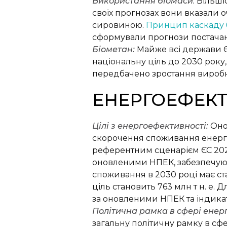
Використання біомаси
:
Більшіс
своїх прогнозах вони вказали о
сировиною.
Принцип каскаду 
сформували прогнози постачанн
Біометан:
Майже всі держави Є
національну ціль до 2030 року,
передбачено зростання виробни
ЕНЕРГОЕФЕКТ
Цілі з енергоефективності:
Оно
скорочення споживання енергії
референтним сценарієм ЄС 2020
оновленими НПЕК, забезпечуют
споживання в 2030 році має ст
ціль становить 763 млн т н. е
за оновленими НПЕК та індикат
Політична рамка в сфері енер
загальну політичну рамку в сф