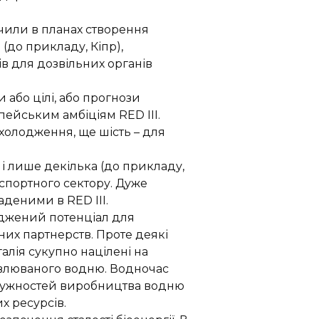
чили в планах створення
 (до прикладу, Кіпр),
в для дозвільних органів
або цілі, або прогнози
пейським амбіціям RED III.
холодження, ще шість – для
 і лише декілька (до прикладу,
спортного сектору. Дуже
аденими в RED III.
ліджений потенціал для
них партнерств.
Проте деякі
алія сукупно націлені на
овлюваного водню. Водночас
 потужностей виробництва водню
их ресурсів.