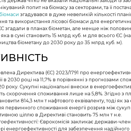
ть держав чітко не вказали національні заходи із заб
чікуваний попит на біомасу за секторами, та її поста
біомаси
згадувався в дуже невеликій кількості плані
я та використання лісової біомаси для енергетични
С згадали в планах біометан, але менше ніж половин
 яка в сумі становить 15 млрд куб. м для всього ЄС (
цтва біометану до 2030 року до 35 млрд куб. м).
ИВНІСТЬ
влена Директива (ЄС
) 2023/1791
про енергоефективні
 в 2030 році на 11,7% в порівнянні з прогнозами с
 року. Сукупні національні внески в енергоефектив
ь скорочення споживання лише на 5,8%. Згідно з пл
ановити 814,3 млн т нафтового еквіваленту, тоді як
. Для первинного споживання енергії розрив між су
ивною ціллю в Директиві cтановить 75 млн т н.е.
гоефективності:
Єврокомісія закликає держави-чле
ері енергоефективності для забезпечення надійного