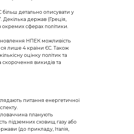
 більш детально описувати у
 Декілька держав (Греція,
в окремих сферах політики.
 оновлення НПЕК можливість
ся лише 4 країни ЄС. Також
ількісну оцінку політик та
на скорочення викидів та
глядають питання енергетичної
спекту.
а Словаччина планують
ість підземних сховищ газу або
ржави (до прикладу, Італія,