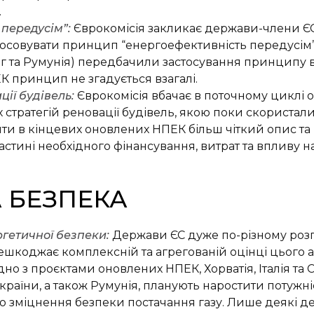
.
передусім”:
Єврокомісія закликає держави-члени ЄС
тосовувати принцип “енергоефективність передусім”.
ург та Румунія) передбачили застосування принципу 
 принцип не згадується взагалі.
ції будівель:
Єврокомісія вбачає в поточному циклі
стратегій реновації будівель, якою поки скористали
и в кінцевих оновлених НПЕК більш чіткий опис та к
 частині необхідного фінансування, витрат та впливу 
 БЕЗПЕКА
ргетичної безпеки:
Держави ЄС дуже по-різному роз
шкоджає комплексній та агрегованій оцінці цього а
дно з проєктами оновлених НПЕК, Хорватія, Італія т
 країни, а також Румунія, планують наростити потужн
ю зміцнення безпеки постачання газу. Лише деякі де