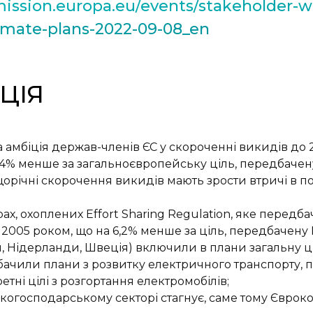
mission.europa.eu/events/stakeholder-
imate-plans-2022-09-08_en
ЦІЯ
 амбіція держав-членів ЄС у скороченні викидів до 
а 4% менше за загальноєвропейську ціль, передбаче
щорічні скорочення викидів мають зрости втричі в по
ах, охоплених Effort Sharing Regulation
, яке передб
з 2005 роком, що на 6,2% менше за ціль, передбачену
я, Нідерланди, Швеція) включили в плани загальну ц
ачили плани з розвитку електричного транспорту, пр
ні цілі з розгортання електромобілів;
ькогосподарському секторі стагнує, саме тому Єврок