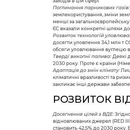
заходів в цій сфері.
Поглинання парникових газів:
з
емлекористування, зміни земл
менші за загальноєвропейську 
ЄС вказали конкретні шляхи до
Розвиток технологій уловлюва
досягти уловлення 34,1 млн т С
обсяги уловлювання вуглецю вж
Тверді викопні палива:
Деякі 
2030 року. Проте є країни (Німе
Адаптація до змін клімату
:
Лиш
кліматичні вразливості та ризи
закликає інші держави забезпе
РОЗВИТОК ВІ
Досягнення цілей з ВДЕ
:
Згідн
відновлюваних джерел (RED III
становить 42,5% до 2030 року.