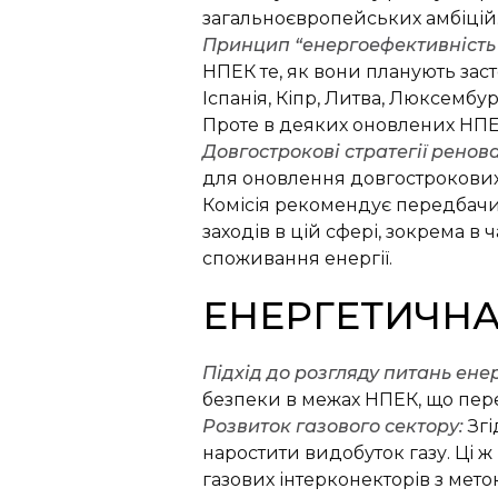
загальноєвропейських амбіцій
Принцип “енергоефективність 
НПЕК те, як вони планують зас
Іспанія, Кіпр, Литва, Люксемб
Проте в деяких оновлених НПЕК
Довгострокові стратегії ренова
для оновлення довгострокових 
Комісія рекомендує передбачит
заходів в цій сфері, зокрема в
споживання енергії.
ЕНЕРГЕТИЧНА
Підхід до розгляду питань ене
безпеки в межах НПЕК, що пере
Розвиток газового сектору:
Згі
наростити видобуток газу. Ці ж
газових інтерконекторів з мето