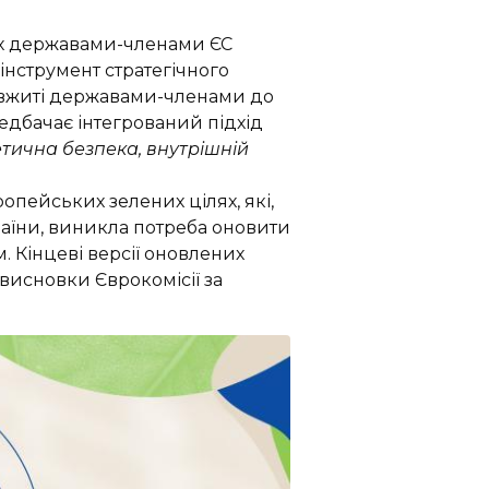
них державами-членами ЄС
 інструмент стратегічного
ті/вжиті державами-членами до
едбачає інтегрований підхід
етична безпека, внутрішній
опейських зелених цілях, які,
країни, виникла потреба оновити
. Кінцеві версії оновлених
 висновки Єврокомісії за