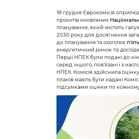
18 грудня Єврокомісія оприл
проєктів оновлених
Національн
планування, який містить галуз
2030 року для досягнення зага
до планування та охоплює
п’ять
енергетичний ринок та дослідж
Перші НПЕК були подані до кінц
серед іншого, пов’язані і з на
НПЕК. Комісія здійснила оцінк
планів мають бути надані Коміс
підсумками оцінки по кожному