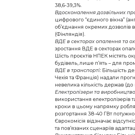
38,6-39,3%.
Вдосконалення дозвільних про
цифрового “єдиного вікна” (англ
об’єднання окремих дозволів в
(Фінляндія).
ВДЕ в секторах опалення та о
зростання ВДЕ в секторах опал
Шість проєктів НПЕК містять о
будівель, лише п’ять – для про
ВДЕ в транспорті:
Більшість де
Чехія та Франція) надали прог
невелика кількість держав (до 
Електролізери та виробництв
використання електролізерів 
кроки в цьому напрямку роблять
розгортання 38-40 ГВт потужн
Єврокомісія відзначає відсутн
та пов’язаних сценаріїв адапта