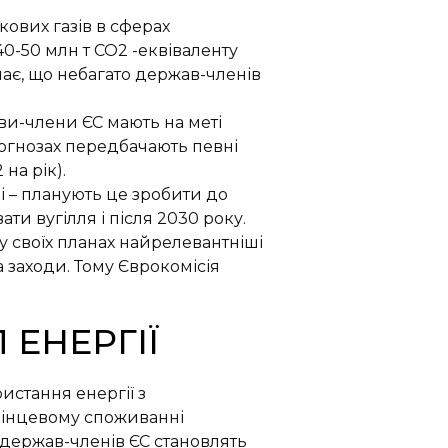
кових газів
в сферах
40-50 млн т CO
2
-еквіваленту
чає, що небагато держав-членів
ви-члени ЄС мають на меті
рогнозах передбачають певні
2
на рік).
і – планують це зробити до
ати вугілля і після 2030 року.
у своїх планах найрелевантніші
а заходи. Тому Єврокомісія
ЕНЕРГІЇ
стання енергії з
 кінцевому споживанні
 держав-членів ЄС становлять