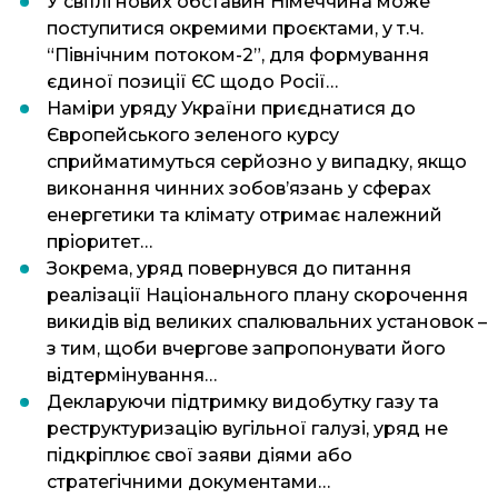
У світлі нових обставин Німеччина може
поступитися окремими проєктами, у т.ч.
“Північним потоком-2”, для формування
єдиної позиції ЄС щодо Росії…
Наміри уряду України приєднатися до
Європейського зеленого курсу
сприйматимуться серйозно у випадку, якщо
виконання чинних зобов’язань у сферах
енергетики та клімату отримає належний
пріоритет
…
Зокрема, уряд повернувся до питання
реалізації Національного плану скорочення
викидів від великих спалювальних установок –
з тим, щоби вчергове запропонувати його
відтермінування
…
Декларуючи підтримку видобутку газу та
реструктуризацію вугільної галузі, уряд не
підкріплює свої заяви діями або
стратегічними документами
…