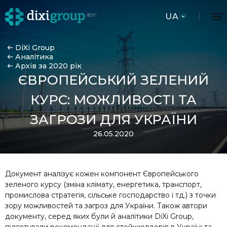
UA
DiXi Group
Аналітика
Архів за 2020 рік
ЄВРОПЕЙСЬКИЙ ЗЕЛЕНИЙ
КУРС: МОЖЛИВОСТІ ТА
ЗАГРОЗИ ДЛЯ УКРАЇНИ
26.05.2020
Документ аналізує кожен компонент Європейського
зеленого курсу (зміна клімату, енергетика, транспорт,
промислова стратегія, сільське господарство і тд.) з точки
зору можливостей та загроз для України. Також автори
документу, серед яких були й аналітики DiXi Group,