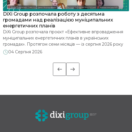
я
DiXi Group розпочала роботу з десятьма
У
громадами над реалізацією муніципальних
м
енергетичних планів
З
DiXi Group розпочала проєкт «Ефективне впровадження
е
муніципальних енергетичних планів в українських
д
громадах». Протягом семи місяців — із серпня 2026 року
2
до лютого 2027 року — команда допомагатиме десятьом
м
04 Серпня 2026
є
громадам глибше опрацювати впровадження
п
муніципальних енергетичних планів (МЕП): аналізуватиме
м
їхні стратегічні документи, проводитиме навчальні сесії та
надаватиме індивідуальні консультації. Офіційним стартом
роботи стала установча зустріч із представниками […]