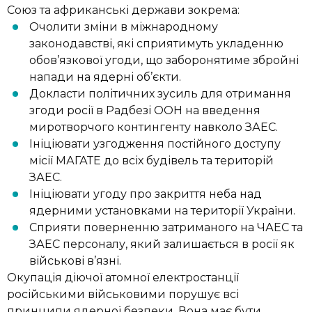
Союз та африканські держави зокрема:
Очолити зміни в міжнародному
законодавстві, які сприятимуть укладенню
обов’язкової угоди, що заборонятиме збройні
напади на ядерні об’єкти.
Докласти політичних зусиль для отримання
згоди росії в Радбезі ООН на введення
миротворчого контингенту навколо ЗАЕС.
Ініціювати узгодження постійного доступу
місії МАГАТЕ до всіх будівель та територій
ЗАЕС.
Ініціювати угоду про закриття неба над
ядерними установками на території України.
Сприяти поверненню затриманого на ЧАЕС та
ЗАЕС персоналу, який залишається в росії як
військові в’язні.
Окупація діючої атомної електростанції
російськими військовими порушує всі
принципи ядерної безпеки. Вона має бути