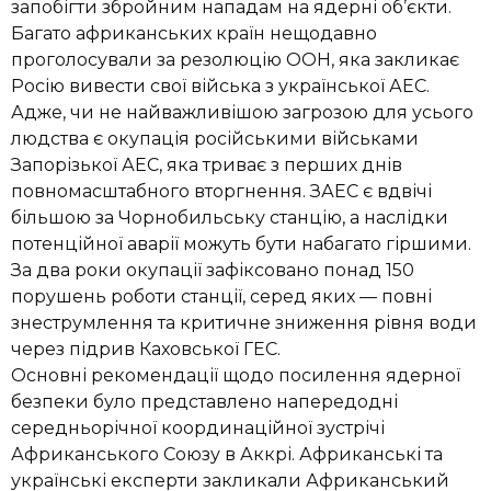
запобігти збройним нападам на ядерні об’єкти.
Багато африканських країн нещодавно
проголосували за резолюцію ООН, яка закликає
Росію вивести свої війська з української АЕС.
Адже, чи не найважливішою загрозою для усього
людства є окупація російськими військами
Запорізької АЕС, яка триває з перших днів
повномасштабного вторгнення. ЗАЕС є вдвічі
більшою за Чорнобильську станцію, а наслідки
потенційної аварії можуть бути набагато гіршими.
За два роки окупації зафіксовано понад 150
порушень роботи станції, серед яких — повні
знеструмлення та критичне зниження рівня води
через підрив Каховської ГЕС.
Основні рекомендації щодо посилення ядерної
безпеки було представлено напередодні
середньорічної координаційної зустрічі
Африканського Союзу в Аккрі. Африканські та
українські експерти закликали Африканський