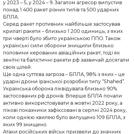
у 2023 – 5, у 2024 – 9. Загалом агресор випустив
понад 1 400 ракет різних типів та 500 ударних
БПЛА.
Серед ракет противник найбільше застосував
крилаті ракети – близько 1 200 одиниць, з яких
три чверті було збито українською ППО. Також
українські сили оборони знищили близько
половини керованих авіаційних ракет, тоді як
зенітні та балістичні ракети рф зазвичай досягали
своїх цілей.
Ще одна суттєва загроза – БПЛА, 98% з яких – це
ударні дрони іранської розробки типу “Shahed”.
Українська оборона ліквідувала близько 90%
застосованих рф дронів. Вперше БПЛА почали
активно використовувати в жовтні 2022 року, а
пікові показники зафіксовані в серпні 2024 року,
коли однією хвилею було випущено 109 БПЛА, з
яких 99 знищено.
Атаки російських військ призвели до значних