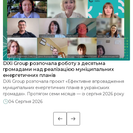
я
DiXi Group розпочала роботу з десятьма
У
громадами над реалізацією муніципальних
м
енергетичних планів
З
DiXi Group розпочала проєкт «Ефективне впровадження
е
муніципальних енергетичних планів в українських
д
громадах». Протягом семи місяців — із серпня 2026 року
2
до лютого 2027 року — команда допомагатиме десятьом
м
04 Серпня 2026
є
громадам глибше опрацювати впровадження
п
муніципальних енергетичних планів (МЕП): аналізуватиме
м
їхні стратегічні документи, проводитиме навчальні сесії та
надаватиме індивідуальні консультації. Офіційним стартом
роботи стала установча зустріч із представниками […]