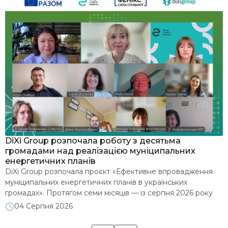
я
DiXi Group розпочала роботу з десятьма
У
громадами над реалізацією муніципальних
м
енергетичних планів
З
DiXi Group розпочала проєкт «Ефективне впровадження
е
муніципальних енергетичних планів в українських
д
громадах». Протягом семи місяців — із серпня 2026 року
2
до лютого 2027 року — команда допомагатиме десятьом
м
04 Серпня 2026
є
громадам глибше опрацювати впровадження
п
муніципальних енергетичних планів (МЕП): аналізуватиме
м