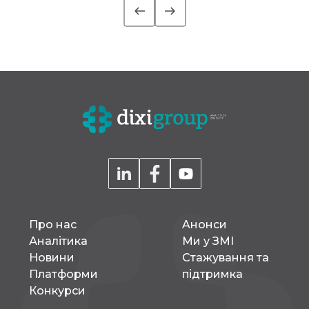
їхні стратегічні документи, проводитиме навчальні сесії та
надаватиме індивідуальні консультації. Офіційним стартом
роботи стала установча зустріч із представниками […]
Про нас
Aнонси
Аналітика
Ми у ЗМІ
Новини
Стажування та
Платформи
підтримка
Конкурси