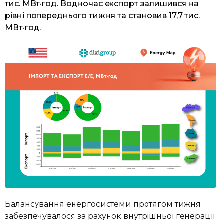
тис. МВт·год. Водночас експорт залишився на
рівні попереднього тижня та становив 17,7 тис.
МВт·год.
Балансування енергосистеми протягом тижня
забезпечувалося за рахунок внутрішньої генерації