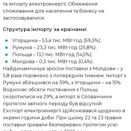
та імпорту електроенергії. Обмеження
споживання для населення та бізнесу не
застосовувалися.
Структура імпорту за країнами:
Угорщина – 53,4 тис. МВт·год (59,3%);
Румунія – 23,3 тис. МВт·год (25,8%);
Польща – 13,1 тис. МВт·год (14,5%);
Молдова – 0,3 тис. МВт·год (0,4%).
Найдинамічніше зросли поставки з Молдови – у
5,8 раза порівняно з попереднім тижнем. Імпорт з
Румунії збільшився на 39%, з Угорщини – на 15%.
Водночас обсяги постачання з Польщі
скоротилися на 29%, а імпорт зі Словаччини
протягом звітного періоду був відсутній.
Експорт електроенергії здійснювався щоденно в
окремі години доби. При цьому 22 та 23 травня
поставки тривали безперервно протягом усієї