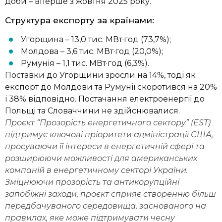
доби – вперше з жовтня 2025 року.
Структура експорту за країнами:
Угорщина – 13,0 тис. МВт·год (73,7%);
Молдова – 3,6 тис. МВт·год (20,0%);
Румунія – 1,1 тис. МВт·год (6,3%).
Поставки до Угорщини зросли на 14%, тоді як
експорт до Молдови та Румунії скоротився на 20%
і 38% відповідно. Постачання електроенергії до
Польщі та Словаччини не здійснювалися.
Проєкт “Прозорість енергетичного сектору” (EST)
підтримує ключові пріоритети адміністрації США,
просуваючи її інтереси в енергетичній сфері та
розширюючи можливості для американських
компаній в енергетичному секторі України.
Зміцнюючи прозорість та антикорупційні
запобіжні заходи, проєкт сприяє створенню більш
передбачуваного середовища, заснованого на
правилах, яке може підтримувати чесну