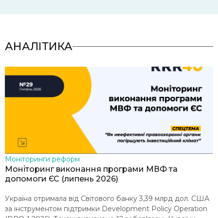
АНАЛІТИКА
Моніторинги реформ
В
Моніторинг виконання програми МВФ та
Р
допомоги ЄС (липень 2026)
в
Україна отримала від Світового банку 3,39 млрд дол. США
2
за інструментом підтримки Development Policy Operation
з