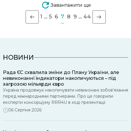
Завантажити ще
1
…
5
6
7
8
9
…
44
НОВИНИ
Рада ЄС схвалила зміни до Плану України, але
невиконанні індикатори накопичуються – під
загрозою мільярди євро
Україна продовжує накопичувати невиконані зобовʼязання
перед міжнародними партнерами. Про це говорили
експерти консорціуму RRR4U в ході презентації
моніторингу виконання нової програми МВФ та реалізації
06 Серпня 2026
Плану України в рамках Ukraine Facility. Рада ЄС офіційно
схвалила зміни до Плану України. Це рішення, відкриває
можливість залучити понад 8 млрд євро додаткового