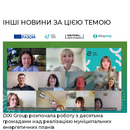
ІНШІ НОВИНИ ЗА ЦІЄЮ ТЕМОЮ
я
DiXi Group розпочала роботу з десятьма
У
громадами над реалізацією муніципальних
м
енергетичних планів
З