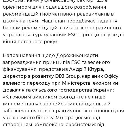
ESG-ризиками у фінансовому секторі, що є
орієнтиром для подальшого розроблення
рекомендацій і нормативно-правових актів в
цьому напрямі. Наш план передбачає надання
банкам рекомендацій з питань корпоративного
управління з урахуванням ESG-принципів уже до
кінця поточного року».
Напрацювання щодо Дорожньої карти
запровадження принципів ESG та зеленого
фінансування представив
Андрій Кітура,
директор з розвитку DiXi Group, керівник Офісу
зеленого переходу при Міністерстві економіки,
довкілля та сільського господарства України:
«
Ключовим викликом сьогодні є не лише
імплементація європейських стандартів, а й
забезпечення їхньої практичної застосовності для
українського бізнесу. Ми працюємо над
створенням комплексної екосистеми: від