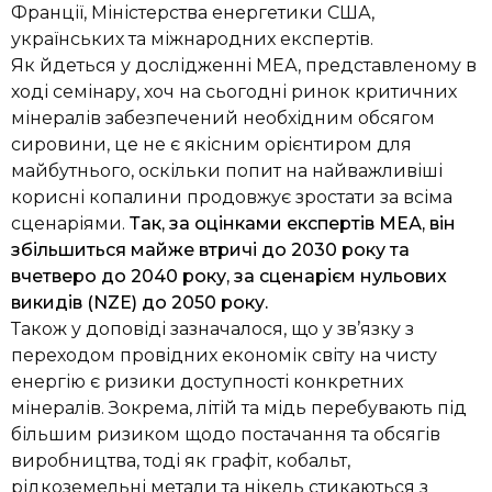
Франції, Міністерства енергетики США,
українських та міжнародних експертів.
Як йдеться у дослідженні МЕА, представленому в
ході семінару, хоч на сьогодні ринок критичних
мінералів забезпечений необхідним обсягом
сировини, це не є якісним орієнтиром для
майбутнього, оскільки попит на найважливіші
корисні копалини продовжує зростати за всіма
сценаріями.
Так, за оцінками експертів МЕА, він
збільшиться майже втричі до 2030 року та
вчетверо до 2040 року, за сценарієм нульових
викидів (NZE) до 2050 року.
Також у доповіді зазначалося, що у зв’язку з
переходом провідних економік світу на чисту
енергію є ризики доступності конкретних
мінералів. Зокрема, літій та мідь перебувають під
більшим ризиком щодо постачання та обсягів
виробництва, тоді як графіт, кобальт,
рідкоземельні метали та нікель стикаються з