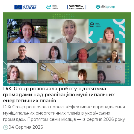
я
DiXi Group розпочала роботу з десятьма
У
громадами над реалізацією муніципальних
м
енергетичних планів
З
DiXi Group розпочала проєкт «Ефективне впровадження
е
муніципальних енергетичних планів в українських
д
громадах». Протягом семи місяців — із серпня 2026 року
2
до лютого 2027 року — команда допомагатиме десятьом
м
04 Серпня 2026
є
громадам глибше опрацювати впровадження
п