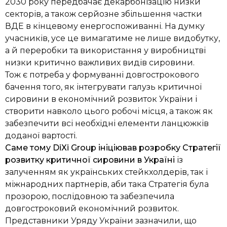
2030 року передбачає декарбонізацію низки
секторів, а також серйозне збільшення частки
ВДЕ в кінцевому енергоспоживанні. На думку
учасників, усе це вимагатиме
не лише видобутку,
а й переробки та використання у виробництві
низки критично важливих видів сировини.
Тож є потреба у формуванні довгострокового
бачення того, як інтегрувати галузь критичної
сировини в економічний розвиток України і
створити навколо цього робочі місця, а також як
забезпечити всі необхідні елементи ланцюжків
доданої вартості.
Саме тому DiXi Group ініціював розробку Стратегії
розвитку критичної сировини в Україні
із
залученням як українських стейкхолдерів, так і
міжнародних партнерів, аби така Стратегія була
прозорою, послідовною та забезпечила
довгостроковий економічний розвиток.
Представники Уряду України зазначили, що