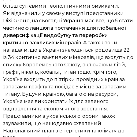
більш суттєвими геополітичними ризиками.
Як відзначили у своєму виступі представники
DiXi Group, на сьогодні
Україна має все, щоб стати
частиною ланцюгів постачання для глобальної
диверсифікації видобутку та переробки
критично важливих мінералів
. А також вони
нагадали, що в Україні знаходяться родовища 22
із 34 критично важливих мінералів, що входять до
списку Європейського Союзу, включаючи літій,
графіт, нікель, кобальт, титан тощо. Крім того,
Україна входить до п’ятірки провідних країн за
запасами графіту та посідає 9 місце за запасами
титану. Будучи країною, багатою на ресурси,
Україна має використати їх для зеленого
відновлення та економічного зростання.
Представники з української сторони також
зауважили, що нещодавно схвалений
Національний план з енергетики та клімату до