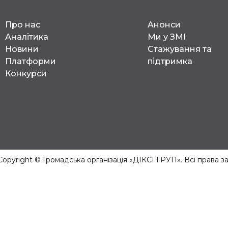
Про нас
Aнонси
Аналітика
Ми у ЗМІ
Новини
Стажування та
Платформи
підтримка
Конкурси
Copyright © Громадська організація «ДІКСІ ГРУП». Всі права з