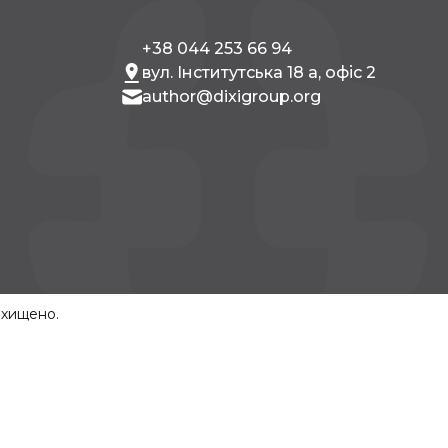
+38 044 253 66 94
вул. Інститутська 18 а, офіс 2
author@dixigroup.org
ахищено.