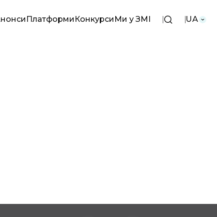
нонси
Платформи
Конкурси
Ми у ЗМІ
UA
сть та відкриті
орм
лий
ок енергетичних
етиці
лення і сталий
ичних
ок
тична безпека та
зація
ка та
і декарбонізація
 споживачів
вна галузь і
ня
ористування
ування сектору:
успіху