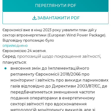
ПЕРЕГЛЯНУТИ PDF
ЗАВАНТАЖИТИ PDF
Єврокомісії вже в кінці 2023 року ухвалити план дій у
секторі вітроенергетики (European Wind Power Package).
Відповідну пропозицію було
оприлюднено
Єврокомісією 24 жовтня.
Серед
пропозицій щодо покращення звітності
,
планується:
внесення змін до Імплементаційного
регламенту Єврокомісії 2018/2066 про
моніторинг і звітність про викиди парникових
газів відповідно до Директиви 2003/87/ЄС, де
передбачатиметься зменшення частоти
подання операторами в енергетичному
секторі звітності про вдосконалення
методологій моніторингу викидів, але зі