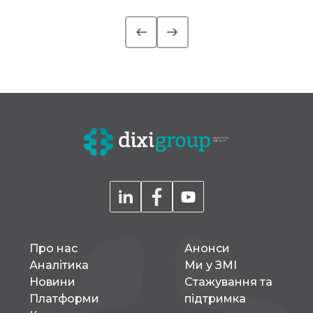
працювати впровадження
позитивне сальдо зовні
етичних планів (МЕП): аналізуватиме
місяць склало 57,2 […]
ументи, проводитиме навчальні сесії та
альні консультації. Офіційним стартом
вча зустріч із представниками […]
Про нас
Aнонси
Аналітика
Ми у ЗМІ
Новини
Стажування та
Платформи
підтримка