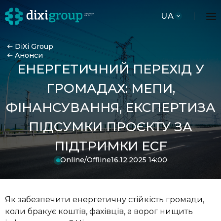
UA
DiXi Group
Aнонси
ЕНЕРГЕТИЧНИЙ ПЕРЕХІД У
ГРОМАДАХ: МЕПИ,
ФІНАНСУВАННЯ, ЕКСПЕРТИЗА
ПІДСУМКИ ПРОЄКТУ ЗА
ПІДТРИМКИ ECF
Online/Offline
16.12.2025 14:00
Як забезпечити енергетичну стійкість громади,
коли бракує коштів, фахівців, а ворог нищить