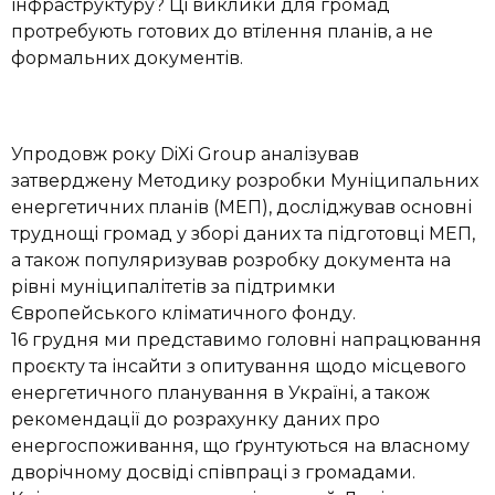
інфраструктуру? Ці виклики для громад
протребують готових до втілення планів, а не
формальних документів.
Упродовж року DiXi Group аналізував
затверджену Методику розробки Муніципальних
енергетичних планів (МЕП), досліджував основні
труднощі громад у зборі даних та підготовці МЕП,
а також популяризував розробку документа на
рівні муніципалітетів за підтримки
Європейського кліматичного фонду.
16 грудня ми представимо головні напрацювання
проєкту та інсайти з опитування щодо місцевого
енергетичного планування в Україні, а також
рекомендації до розрахунку даних про
енергоспоживання, що ґрунтуються на власному
дворічному досвіді співпраці з громадами.