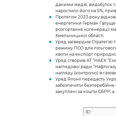
даними медія, видобуток га
наростило
його на 5%, прив
Протягом 2023 року віднов
енергетики Герман Галуще
розгортання
когенерації ма
Хмельницької області.
Уряд затвердив Стратегію т
режиму ПСО для пільгового
квоти на
експорт природног
Уряд створив АТ “НАЕК “Ен
наглядової ради “Нафтогаз
нагляду
(контролю) в газов
Уряд Японії передасть Укра
забезпечити безперебійне
закуплені за кошти
ЄБРР, а