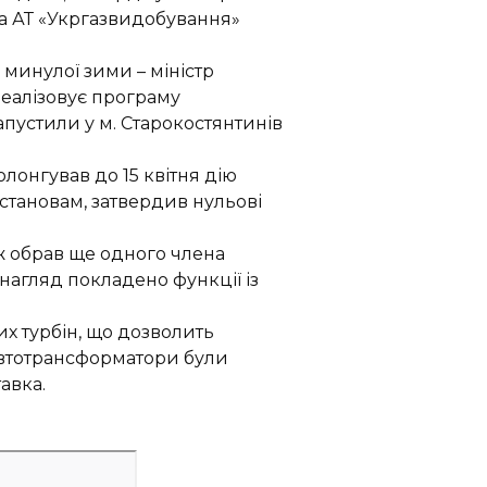
ма АТ «Укргазвидобування»
 минулої зими
–
міністр
реалізовує програму
запустили у
м. Старокостянтинів
олон
гував до 15 квітня дію
тановам, затвердив нульові
ж обрав ще одного члена
нагляд покладено функції із
их турб
ін, що дозволить
 автотрансформатори були
авка.