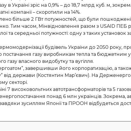
зу в Україні
зріс на 0,9%
–
до 1
8,7 млрд куб. м, зокре
атні компанії
–
скоротили на 14%.
лено більше 2 ГВт потужностей, що були
пошкоджені
нко. Тим часом,
Мінвідновл
ення разом з USAID ПЕБ 
лої та середньої потужності: одну з таких установок 
ермомодернізації будівель України до 2050 року,
пр
 постачання газу
виробникам тепла та бюджетним ус
о газу власного видобутку та вугілля.
ергоатом”, завершивши його корпоратизацію,
а
тако
у” від держави
(Костянтин Мар’євич). На Держенерго
ому секторі.
їні 7 високовольтних автотрансформаторів та 5
газов
 енергопостачання
понад 6 млн українців. Зокрема,
 завдяки зусиллям Японії та ПРООН відбудеться дост