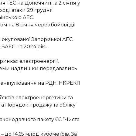
я ТЕС на Донеччині, а 2 січня у
 ході атаки 29 грудня
раїнською
АЕС.
ом на 8 січня через бойові дії
окупованої Запорізької АЕС.
я
ЗАЕС
на
2024
рік-
ринках електроенергії,
стеми надлишки передавались
 маніпулювання на РДН. НКРЕКП
б’єктів електроенергетики та
та Порядок продажу та обліку
законодавчого пакету ЄС “Чиста
%
–
до 14,65 млрд кубометрів. За