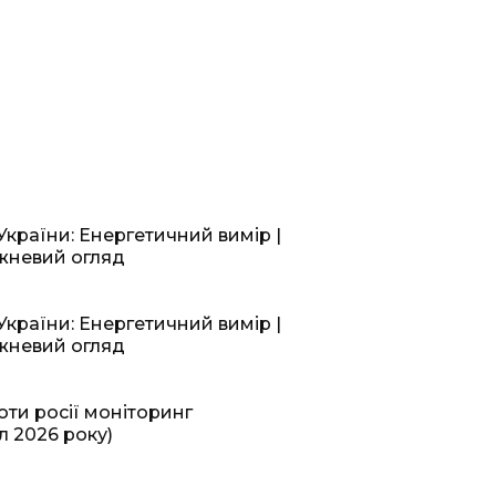
України: Енергетичний вимір |
ижневий огляд
України: Енергетичний вимір |
ижневий огляд
оти росії моніторинг
л 2026 року)