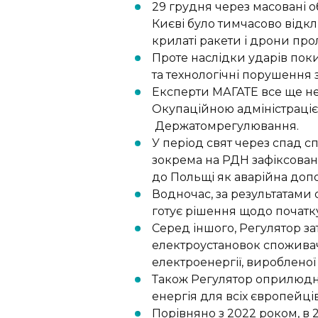
29 грудня через масовані о
Києві було тимчасово від
крилаті
ракети і дрони про
Проте наслідки ударів пок
та технологічні поруш
ення
Експерти МАГАТЕ все ще не
Окупаційною адміністраці
Держ
атомрегулювання.
У період свят через спад с
зокрема на РДН зафіксова
до Польщі як аварійна
допо
Водночас, за результатами
готує рішення щодо початк
Серед іншого, Регулятор з
електроустановок споживачі
електроенергії, виробленої
Також Регулятор оприлюдн
енергія для всіх європейців
Порівняно з 2022 роком, в 