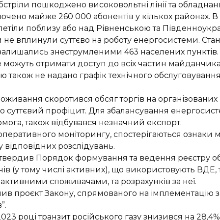
бстріли пошкоджено високовольтні лінії та обладнанн
ключено
майже 260 000 абонентів у к
ількох районах. В
летіли поблизу або над Рівненською та Південноук
и не вплинули суттєво на роботу енергосистеми.
Стан
 залишались
знеструмленими 463 населених пунктів.
 можуть отримати доступ до всіх частин майданчика 
єю також не
надано
графік
технічного
обслуговуванн
поживання скоротився обсяг торгів на організованих
но суттєвий профіцит. Для збалансування енергоси
мога, також в
ідбувався незначний експорт.
 оперативного моніторингу, спостерігаються ознаки
у відповідних
розслідувань.
атвердив Порядок формування та ведення реєстр
у
о
в (у тому числі активних), що використовують ВДЕ, 
 активними споживачами, та розрахунків за неї.
ив проєкт Закону, спр
ямованого на імплементацію
”.
2023 році транзит російського газу знизився на
28,4