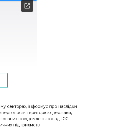
му секторах, інформує про наслідки
т енергоносіїв територією держави,
алізованих повідомлень понад 100
ичних підприємств.