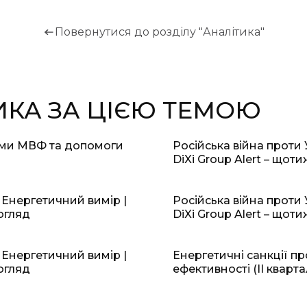
Повернутися до розділу "Аналітика"
ИКА ЗА ЦІЄЮ ТЕМОЮ
ами МВФ та допомоги
Російська війна проти 
DiXi Group Alert – щот
 Енергетичний вимір |
Російська війна проти 
огляд
DiXi Group Alert – щот
 Енергетичний вимір |
Енергетичні санкції пр
огляд
ефективності (II кварта