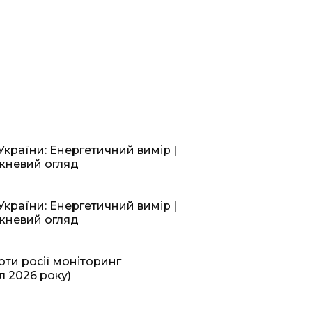
України: Енергетичний вимір |
ижневий огляд
України: Енергетичний вимір |
ижневий огляд
оти росії моніторинг
л 2026 року)