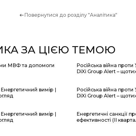
Повернутися до розділу "Аналітика"
ИКА ЗА ЦІЄЮ ТЕМОЮ
ами МВФ та допомоги
Російська війна проти 
DiXi Group Alert – щот
 Енергетичний вимір |
Російська війна проти 
огляд
DiXi Group Alert – щот
 Енергетичний вимір |
Енергетичні санкції пр
огляд
ефективності (II кварта