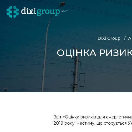
DiXi Group
А
ОЦІНКА РИЗИК
Звіт «Оцінка ризиків для енергетичн
2019 року. Частину, що стосується Ук