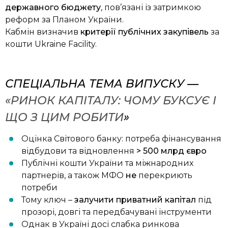
державного бюджету
, пов’язані із затримкою
реформ за Планом України.
Кабмін визначив
критерії публічних закупівель
за
кошти Ukraine Facility.
СПЕЦІАЛЬНА ТЕМА ВИПУСКУ —
«РИНОК КАПІТАЛУ: ЧОМУ БУКСУЄ І
ЩО З ЦИМ РОБИТИ
»
Оцінка Світового банку: потреба фінансування
відбудови та відновлення
> 500 млрд євро
Публічні кошти України та міжнародних
партнерів, а також МФО
не
перекриють
потреби
Тому ключ –
залучити приватний капітал
під
прозорі, довгі та передбачувані інструменти
Однак в Україні досі слабка ринкова