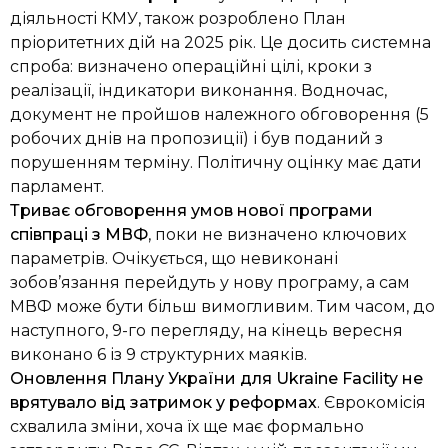
діяльності КМУ, також розроблено План
пріоритетних дій на 2025 рік. Це досить системна
спроба: визначено операційні цілі, кроки з
реалізації, індикатори виконання. Водночас,
документ не пройшов належного обговорення (5
робочих днів на пропозиції) і був поданий з
порушенням терміну. Політичну оцінку має дати
парламент.
Триває обговорення умов нової програми
співпраці з МВФ
, поки не визначено ключових
параметрів. Очікується, що невиконані
зобов’язання перейдуть у нову програму, а сам
МВФ може бути більш вимогливим. Тим часом, до
наступного, 9-го перегляду, на кінець вересня
виконано 6 із 9 структурних маяків.
Оновлення Плану України для Ukraine Facility не
врятувало від затримок у реформах
. Єврокомісія
схвалила зміни, хоча їх ще має формально