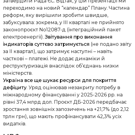
затвердити Рада ЄС. Відтак, у цій презентації ми
переходимо на новий “календар” Плану. Частина
реформ, яку вирішили зробити швидше,
забуксувала: зокрема, у ІІІ кварталі не прийнято
законопроєкт No12087-д (інтеграційний пакет
електроенергії).
Звітування про виконання
індикаторів суттєво затримується
(не подано звіту
за ІІ квартал), що затримує наступні – навіть
часткові – платежі. Не додає динаміки й
реструктуризація внаслідок об’єднань низки
міністерств.
Україна все ще шукає ресурси для покриття
дефіциту
. Уряд оцінював незакриту потребу в
міжнародному фінансуванні у 2025-2026 рр. на
рівні 37,4 млрд дол. Проєкт ДБ-2026 передбачає
зростання зовнішніх запозичень на +21,7% (до 2,12
трлн грн), що мають профінансувати 42,3% усіх
видатків.