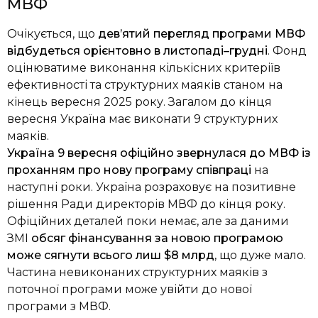
МВФ
Очікується, що
дев’ятий перегляд програми МВФ
відбудеться орієнтовно в листопаді–грудні
. Фонд
оцінюватиме виконання кількісних критеріїв
ефективності та структурних маяків станом на
кінець вересня 2025 року. Загалом до кінця
вересня Україна має виконати 9 структурних
маяків.
Україна 9 вересня офіційно звернулася до МВФ із
проханням про нову програму співпраці
на
наступні роки. Україна розраховує на позитивне
рішення Ради директорів МВФ до кінця року.
Офіційних деталей поки немає, але за даними
ЗМІ
обсяг фінансування за новою програмою
може сягнути всього лиш $8 млрд
, що дуже мало.
Частина невиконаних структурних маяків з
поточної програми може увійти до нової
програми з МВФ.