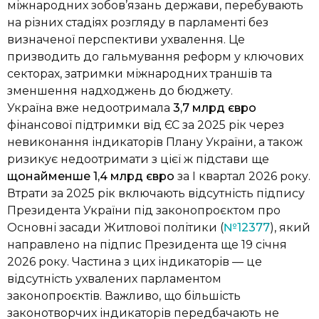
міжнародних зобов’язань держави, перебувають
на різних стадіях розгляду в парламенті без
визначеної перспективи ухвалення. Це
призводить до гальмування реформ у ключових
секторах, затримки міжнародних траншів та
зменшення надходжень до бюджету.
Україна вже недоотримала
3,7 млрд євро
фінансової підтримки від ЄС за 2025 рік через
невиконання індикаторів Плану України, а також
ризикує недоотримати з цієї ж підстави ще
щонайменше 1,4 млрд євро
за І квартал 2026 року.
Втрати за 2025 рік включають відсутність підпису
Президента України під законопроєктом про
Основні засади Житлової політики (
№12377
), який
направлено на підпис Президента ще 19 січня
2026 року. Частина з цих індикаторів — це
відсутність ухвалених парламентом
законопроєктів. Важливо, що більшість
законотворчих індикаторів передбачають не