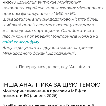
RRR4U
щомісяця
випускає
Моніторинг
виконання
Україною
умов
ключових
міжнародних
програм
фінансування
з
МВФ
та
ЄС
.
Щоквартальні
випуски
додатково
містять
більш
глибокий
аналіз
окремого
аспекту
програм
з
міжнародними
партнерами
.
Ознайомитися
з
підсумками
попередніх
Моніторингів
можна
на
сайті
консорціуму
.
Випуск
документа
відбувається
за
підтримки
Міжнародного
фонду
“
Відродження
”.
Повернутися до розділу "Аналітика"
ІНША АНАЛІТИКА ЗА ЦІЄЮ ТЕМОЮ
Моніторинг виконання програми МВФ та
допомоги ЄС (липень 2026)