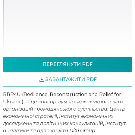
ПЕРЕГЛЯНУТИ PDF
ЗАВАНТАЖИТИ PDF
RRR4U (Resilience, Reconstruction and Relief for
Ukraine) —
це
консорціум
чотирьох
українських
організацій
громадянського
суспільства
:
Центр
економічної
стратегії
,
Інститут
економічних
досліджень
та
політичних
консультацій
,
Інститут
аналітики
та
адвокації
та
DiXi Group.