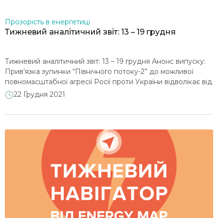
Прозорість в енергетиці
Тижневий аналітичний звіт: 13 – 19 грудня
Тижневий аналітичний звіт: 13 – 19 грудня Анонс випуску:
Прив’язка зупинки “Північного потоку-2” до можливої
повномасштабної агресії Росії проти України відволікає від
реальних загроз реалізації проекту для європейського
22 Грудня 2021
ринку газу… Збереження високого імпорту електроенергії
з Білорусі дозволяє дещо покращити запаси вугілля на
складах ТЕС… Звільнення голови Держатомрегулювання
може слугувати ще одним свідченням вразливості
“енергетичних” регуляторів […]