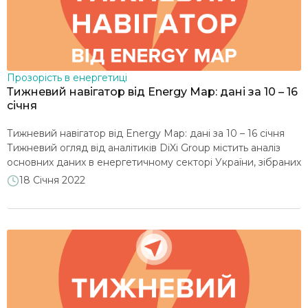
Прозорість в енергетиці
Тижневий навігатор від Energy Map: дані за 10 – 16
січня
Тижневий навігатор від Energy Map: дані за 10 – 16 січня
Тижневий огляд від аналітиків DiXi Group містить аналіз
основних даних в енергетичному секторі України, зібраних
на порталі Energy Map. Тиждень характеризувався
18 Січня 2022
збільшенням споживання через зниження добової
температури. Споживання електроенергії зросло на 10,3%,
відповідно й генерація – на 9,7%. Частка атомної генерації
в енергоміксі знизилася до […]