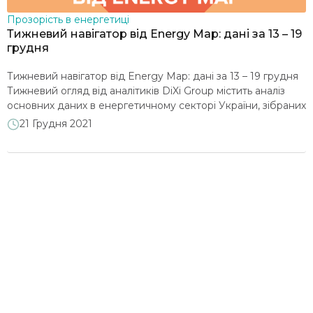
Прозорість в енергетиці
Тижневий навігатор від Energy Map: дані за 13 – 19
грудня
Тижневий навігатор від Energy Map: дані за 13 – 19 грудня
Тижневий огляд від аналітиків DiXi Group містить аналіз
основних даних в енергетичному секторі України, зібраних
на порталі Energy Map. Тиждень характеризувався
21 Грудня 2021
притаманним сезону збільшенням споживання
електроенергії (+1,9%), при цьому частка АЕС в енергоміксі
дещо знизилась до 61%. Експорт електроенергії зріс на
13% до 95,7 тис. […]