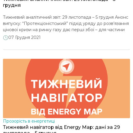
грудня
Тижневий аналітичний звіт: 29 листопада – 5 грудня Анонс
випуску: “Протекціоністський” підхід уряду до розв’язання
цінової кризи на ринку газу дає перші збої – для частини
побутових споживачів “блакитне паливо” подорожчало
07 Грудня 2021
вже з грудня, в той час як деяким бюджетним установам
загрожує припинення постачання… Регулятор підвищив
тариф на передачу електроенергії та обіцяє найближчими
тижнями завершити […]
Прозорість в енергетиці
Тижневий навігатор від Energy Map: дані за 29