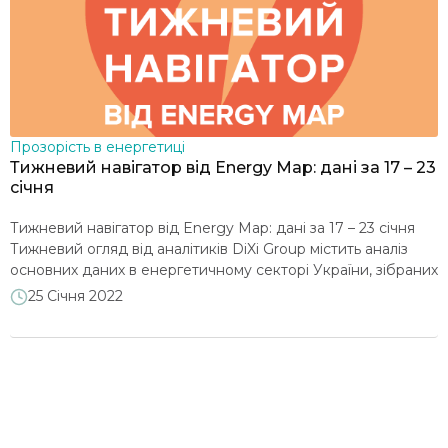
Моніторинги реформ
2024
2023
2022
Відновлення і сталий розвиток
2021
2019
2018
Прозорість в енергетиці
Прозорість в енергетиці
2017
2016
2015
Тижневий навігатор від Energy Map: дані за 17 – 23
січня
Розвиток енергетичних ринків
Тижневий навігатор від Energy Map: дані за 17 – 23 січня
Тижневий огляд від аналітиків DiXi Group містить аналіз
Клімат і декарбонізація
основних даних в енергетичному секторі України, зібраних
на порталі Energy Map. Тиждень характеризувався
25 Січня 2022
незначним збільшенням електроспоживання (+0,3%) через
Енергетична безпека та санкції
зменшення середньодобової температури. Обсяг
генерації майже не змінився (-0,1%), як і структура видів
генерації в енергоміксі: частка АЕС становила […]
Видобувна галузь і надрокористування