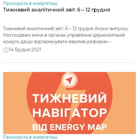
Прозорість в енергетиці
Тижневий аналітичний звіт: 6 – 12 грудня
Тижневий аналітичний звіт: 6 – 12 грудня Анонс випуску:
Несподівані зміни в органах управління держкомпаній
можуть дещо відтермінувати важливі реформи –
наприклад сертифікацію “Укренерго”… Ситуація із
14 Грудня 2021
забезпечення паливом українських ТЕС і ТЕЦ залишається
напруженою: доступні дані, попри їх обмеженість, не
свідчать про покращення… Поточний стан надходження
ресурсу газу на ринок в поєднанні з високим рівнем […]
Прозорість в енергетиці