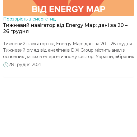
Прозорість в енергетиці
Тижневий навігатор від Energy Map: дані за 20 –
26 грудня
Тижневий навігатор від Energy Map: дані за 20 – 26 грудня
Тижневий огляд від аналітиків DiXi Group містить аналіз
основних даних в енергетичному секторі України, зібраних
на порталі Energy Map. Тиждень характеризувався
28 Грудня 2021
притаманним сезону збільшенням споживання
електроенергії (+6,2%), при цьому частка атомної генерації
в енергоміксі складає 60%, а теплової – 32%. Експорт
електроенергії впав на третину […]