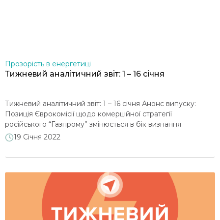
Захист споживачів
Прозорість в енергетиці
Тижневий аналітичний звіт: 1 – 16 січня
Тижневий аналітичний звіт: 1 – 16 січня Анонс випуску:
Позиція Єврокомісії щодо комерційної стратегії
російського “Газпрому” змінюється в бік визнання
маніпуляції на ринку газу… Державне регулювання в
19 Січня 2022
газовому секторі посилюється через обмеження на всіх
сегментах роздрібного ринку та зобов’язання для
приватних компаній на оптовому ринку, що скоріше
негативно відобразиться на галузі… Окремі державні
енергокомпанії розглядаються […]