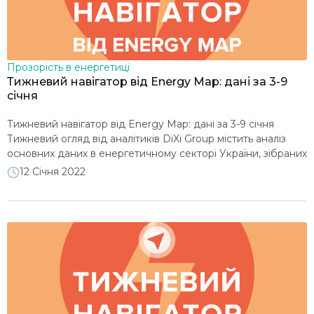
Прозорість в енергетиці
Тижневий навігатор від Energy Map: дані за 3-9
січня
Тижневий навігатор від Energy Map: дані за 3-9 січня
Тижневий огляд від аналітиків DiXi Group містить аналіз
основних даних в енергетичному секторі України, зібраних
на порталі map.ua-energy.org Дані за 3-9 січня 2022 року у
12 Січня 2022
порівнянні з періодом 27 грудня 2021 – 2 січня 2022 року,
за інформацією Energy Map Тиждень характеризувався
зменшенням споживання через зростання […]