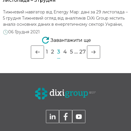
листопада – 5 грудня
Тижневий навігатор від Energy Map: дані за 29 листопада –
5 грудня Тижневий огляд від аналітиків DiXi Group містить
аналіз основних даних в енергетичному секторі України,
зібраних на порталі Energy Map. Впродовж 29 листопада –
06 Грудня 2021
5 грудня споживання електроенергії залишилося на рівні
Завантажити ще
минулого тижня (3,2 млн МВт*год). Збільшила виробництво
атомна генерація, за рахунок виходу з ремонту ЗАЕС-2 […]
1
2
3
4
5
…
27