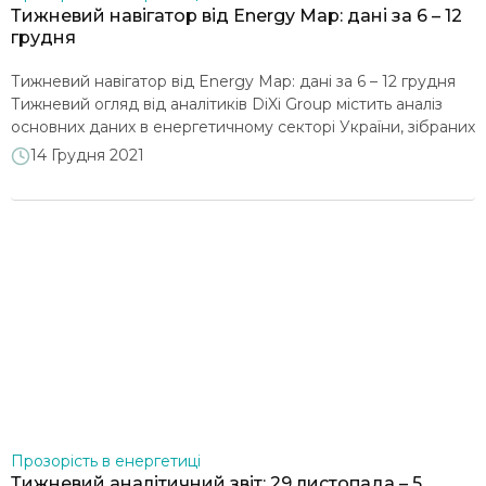
Тижневий навігатор від Energy Map: дані за 6 – 12
грудня
Тижневий навігатор від Energy Map: дані за 6 – 12 грудня
Тижневий огляд від аналітиків DiXi Group містить аналіз
основних даних в енергетичному секторі України, зібраних
на порталі Energy Map. Тиждень характеризувався
14 Грудня 2021
притаманним сезону збільшенням споживання
електроенергії (+2,1%), при цьому частка АЕС в енергоміксі
досягла 62%. Експорт електроенергії зріс на 36% до 84,9
МВт*год, а імпорт […]
Прозорість в енергетиці
Тижневий аналітичний звіт: 29 листопада – 5