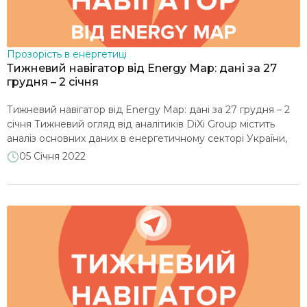
Прозорість в енергетиці
Тижневий навігатор від Energy Map: дані за 27
грудня – 2 січня
Тижневий навігатор від Energy Map: дані за 27 грудня – 2
січня Тижневий огляд від аналітиків DiXi Group містить
аналіз основних даних в енергетичному секторі України,
зібраних на порталі map.ua-energy.org Дані за 27 грудня
05 Січня 2022
2021 – 2 січня 2022 року у порівнянні з періодом 20-26
грудня 2021 року, за інформацією Energy Map Тиждень
характеризувався зменшенням […]