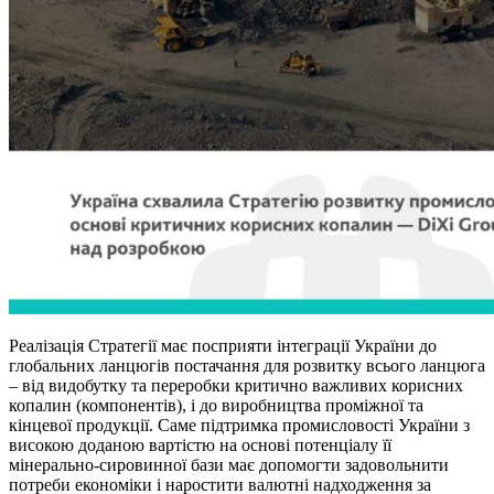
Реалізація Стратегії має посприяти інтеграції України до
глобальних ланцюгів постачання для розвитку всього ланцюга
– від видобутку та переробки критично важливих корисних
копалин (компонентів), і до виробництва проміжної та
кінцевої продукції. Саме підтримка промисловості України з
високою доданою вартістю на основі потенціалу її
мінерально-сировинної бази має допомогти задовольнити
потреби економіки і наростити валютні надходження за