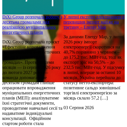
DiXi Group розпочала роботу з
У липні експорт електроенергії
десятьма громадами над
перевищив імпорт майже на
е
реалізацією муніципальних
третину – Energy Map
о
енергетичних планів
За даними Energy Map, у липні
О
DiXi Group розпочала проєкт
2026 року імпорт
е
«Ефективне впровадження
електроенергії скоротився на
д
муніципальних енергетичних
40,7% порівняно з червнем –
планів в українських
до 175,2 тис. МВт·год, тоді як
о
громадах». Протягом семи
експорт зріс на 50,5% – до
і
місяців — із серпня 2026 року
232,5 тис. МВт·год. У підсумку
м
д.
до лютого 2027 року —
в липні, вперше за останні 10
е
команда допомагатиме
місяців, Україна перейшла до
р
десятьом громадам глибше
статусу нетто-експортера:
с
опрацювати впровадження
позитивне сальдо зовнішньої
л
муніципальних енергетичних
торгівлі електроенергією за
і
планів (МЕП): аналізуватиме
місяць склало 57,2 […]
р
їхні стратегічні документи,
В
03 Серпня 2026
проводитиме навчальні сесії та
т
надаватиме індивідуальні
п
консультації. Офіційним
р
стартом роботи стала