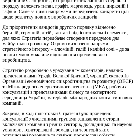
виробничих ланцюгів. До пріоритетних ланцюгів першого
порядку належать титан, графіт, марганець, уран, цирконій і
гафній. Саме за цими напрямами передбачено конкретні цілі
щодо розвитку повних виробничих ланцюгів.
До пріоритетних ланцюгів другого порядку віднесено
берилій, германій, літій, тантал і рідкісноземельні елементи,
для яких Стратегія передбачає створення передумов для
майбутнього розвитку. Окремо визначено напрями
стратегічного інтересу – алюміній, галій і калійні солі – де за
певних умов можливе відновлення промислового
виробництва.
Стратегію розроблено з урахуванням коментарів, наданих
представниками Урядів Великої Британії, Франції, експертів
Організації економічного співробітництва та розвитку (ОЕСР)
та Міжнародного енергетичного агентства (МЕА), робочих
консультацій з представниками бізнесу та експертного
середовища України, матеріалів міжнародних консалтингових
компаній.
Зокрема, в ході підготовки Стратегії було проведено
консультації з численними групами зацікавлених сторін,
включаючи компанії з різних секторів, дослідницькі та наукові
установи, територіальні громади, на території яких
розташовані родовища та суміжні промислові об’єкти,