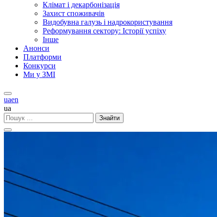
Клімат і декарбонізація
Захист споживачів
Видобувна галузь і надрокористування
Реформування сектору: Історії успіху
Інше
Aнонси
Платформи
Конкурси
Ми у ЗМІ
ua
en
ua