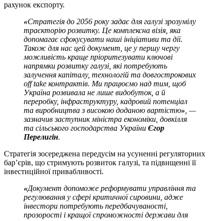
рахунок експорту.
«
Стратегія до 2056 року задає для галузі зрозумілу
траєкторію розвитку. Це комплексна візія, яка
допомагає сфокусувати наші ініціативи та дії.
Також для нас цей документ, це у першу чергу
можливість краще пріоритезувати ключові
напрямки розвитку галузі, які потребують
залучення капіталу, технологій та довгострокових
off take контрактів. Ми працюємо над тим, щоб
Україна розвивала не лише видобуток, а й
переробку, інфраструктуру, кадровий потенціал
та виробництва з високою доданою вартістю
»
, —
зазначив заступник міністра економіки, довкілля
та сільського господарства України
Єгор
Перелигін
.
Стратегія зосереджена передусім на усуненні регуляторних
бар’єрів, що стримують розвиток галузі, та підвищенні її
інвестиційної привабливості.
«
Документ допоможе реформувати управління та
регулювання у сфері критичної сировини, адже
інвестори потребують передбачуваності,
прозорості і кращої спроможності держави для