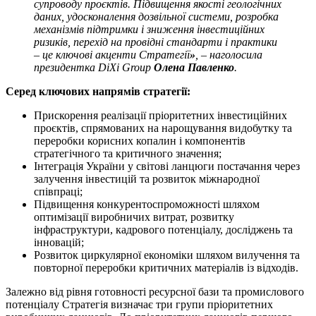
супроводу проєктів. Підвищення якості геологічних
даних, удосконалення дозвільної системи,
розробка
механізмів підтримки і зниження інвестиційних
ризиків, перехід на провідні стандарти і практики
– це ключові акценти Стратегії
»
, – наголосила
президентка DiXi Group
Олена Павленко
.
Серед ключових напрямів стратегії:
Прискорення реалізації пріоритетних інвестиційних
проєктів, спрямованих на нарощування видобутку та
переробки корисних копалин і компонентів
стратегічного та критичного значення;
Інтеграція України у світові ланцюги постачання через
залучення інвестицій та розвиток міжнародної
співпраці;
Підвищення конкурентоспроможності шляхом
оптимізації виробничих витрат, розвитку
інфраструктури, кадрового потенціалу, досліджень та
інновацій;
Розвиток циркулярної економіки шляхом вилучення та
повторної переробки критичних матеріалів із відходів.
Залежно від рівня готовності ресурсної бази та промислового
потенціалу Стратегія визначає три групи пріоритетних