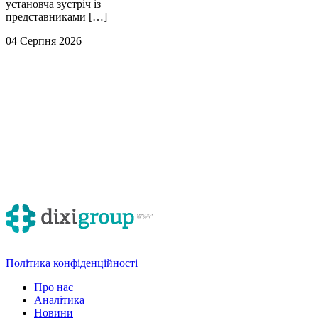
0
установча зустріч із
представниками […]
04 Серпня 2026
Політика конфіденційності
Про нас
Аналітика
Новини