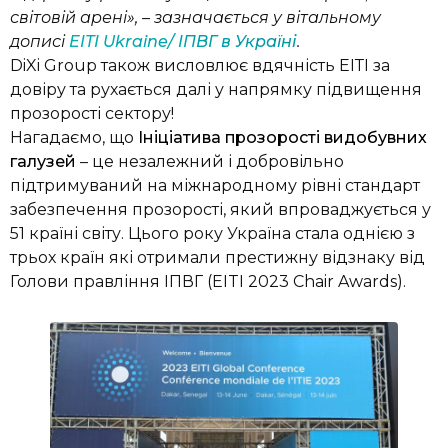
світовій арені», – зазначається у вітальному
дописі
EITI Ukraine/ ІПВГ в Україні
.
DiXi Group також висловлює вдячність ЕІТІ за
довіру та рухається далі у напрямку підвищення
прозорості сектору!
Нагадаємо, що
Ініціатива прозорості видобувних
галузей
– це незалежний і добровільно
підтримуваний на міжнародному рівні стандарт
забезпечення прозорості, який впроваджується у
51 країні світу. Цього року Україна стала однією з
трьох країн які отримали престижну відзнаку від
Голови правління ІПВГ (EITI 2023 Chair Awards).