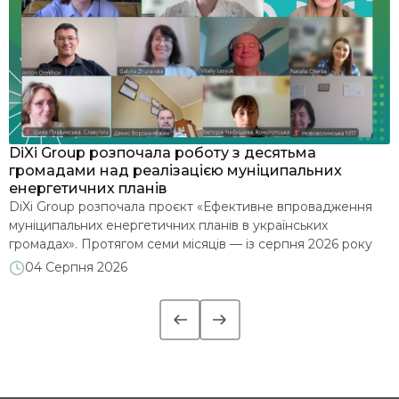
я
DiXi Group розпочала роботу з десятьма
У
громадами над реалізацією муніципальних
м
енергетичних планів
З
DiXi Group розпочала проєкт «Ефективне впровадження
е
муніципальних енергетичних планів в українських
д
громадах». Протягом семи місяців — із серпня 2026 року
2
до лютого 2027 року — команда допомагатиме десятьом
м
04 Серпня 2026
є
громадам глибше опрацювати впровадження
п
муніципальних енергетичних планів (МЕП): аналізуватиме
м
їхні стратегічні документи, проводитиме навчальні сесії та
надаватиме індивідуальні консультації. Офіційним стартом
роботи стала установча зустріч із представниками […]