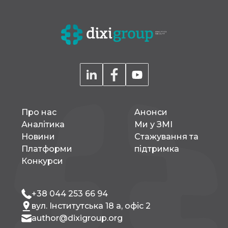
Про нас
Aнонси
Аналітика
Ми у ЗМІ
Новини
Стажування та
Платформи
підтримка
Конкурси
+38 044 253 66 94
вул. Інститутська 18 а, офіс 2
author@dixigroup.org