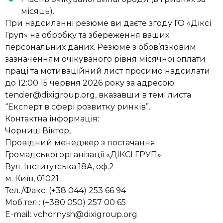
місяць).
При надсиланні резюме ви даєте згоду ГО «Діксі
Груп» на обробку та збереження ваших
персональних даних. Резюме з обов’язковим
зазначенням очікуваного рівня місячної оплати
праці та мотиваційний лист просимо надсилати
до 12:00 15 червня 2026 року за адресою:
tender@dixigroup.org
, вказавши в темі листа
“Експерт в сфері розвитку ринків”.
Контактна інформація:
Чорниш Віктор,
Провідний менеджер з постачання
Громадської організації «ДІКСІ ГРУП»
Вул. Інститутська 18А, оф.2
м. Київ, 01021
Тел./Факс: (+38 044) 253 66 94
Моб.тел.: (+380 050) 257 00 65
E-mail:
vchornysh@dixigroup.org