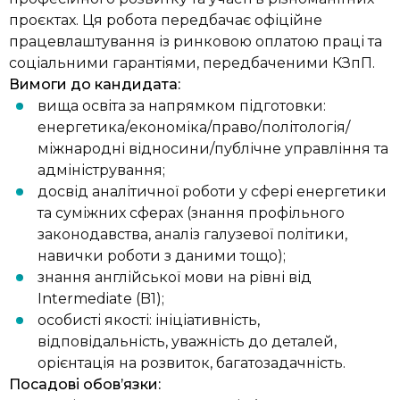
проєктах. Ця робота передбачає офіційне
працевлаштування із ринковою оплатою праці та
соціальними гарантіями, передбаченими КЗпП.
Вимоги до кандидата:
вища освіта за напрямком підготовки:
енергетика/економіка/право/політологія/
міжнародні відносини/публічне управління та
адміністрування;
досвід аналітичної роботи у сфері енергетики
та суміжних сферах (знання профільного
законодавства, аналіз галузевої політики,
навички роботи з даними тощо);
знання англійської мови на рівні від
Intermediate (B1);
особисті якості: ініціативність,
відповідальність, уважність до деталей,
орієнтація на розвиток, багатозадачність.
Посадові обов’язки: