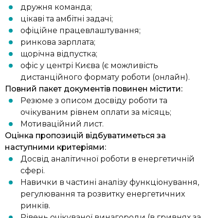
дружня команда;
цікаві та амбітні задачі;
офіційне працевлаштування;
ринкова зарплата;
щорічна відпустка;
офіс у центрі Києва (є можливість
дистанційного формату роботи (онлайн).
Повний пакет документів повинен містити:
Резюме з описом досвіду роботи та
очікуваним рівнем оплати за місяць;
Мотиваційний лист.
Оцінка пропозицій відбуватиметься за
наступними критеріями:
Досвід аналітичної роботи в енергетичній
сфері.
Навички в частині аналізу функціонування,
регулювання та розвитку енергетичних
ринків.
Рівень очікуваної винагороди (в гривнях за