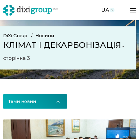
UA
DiXi Group
Новини
КЛІМАТ І ДЕКАРБОНІЗАЦІЯ
-
сторінка 3
Теми новин
Теми новин
Всі новини