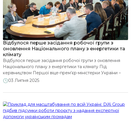
ВДЕ
НПЕК
Муніципальні енергетичні плани
Відбулося перше засідання робочої групи з
оновлення Національного плану з енергетики та
клімату
Виконання програм МВФ та ЄС
Відбулося перше засідання робочої групи з оновлення
Національного плану з енергетики та клімату Під
керівництвом Першої віце-прем’єр-міністерки України –
Прозорість та відкриті дані
Міністерки економіки України Юлії Свириденко відбулося
03 Липня 2025
перше засідання Міжвідомчої робочої групи з моніторингу
виконання Національного плану з енергетики та клімату
Розвиток енергетичних ринків
до 2030 року. Учасники обговорили механізми
впровадження кліматичних цілей України та координацію
дій усіх відповідальних установ. […]
Відновлення і сталий розвиток