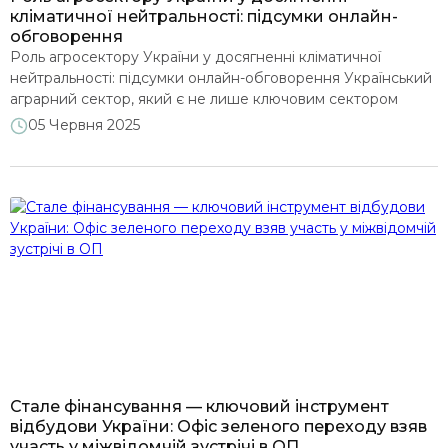
кліматичної нейтральності: підсумки онлайн-
обговорення
Роль агросектору України у досягненні кліматичної
нейтральності: підсумки онлайн-обговорення Український
аграрний сектор, який є не лише ключовим сектором
економіки і фундаментом продовольчої безпеки країни, а
05 Червня 2025
й відіграє ключову роль на світовому ринку, стоїть перед
викликом ризиків зміни клімату та необхідністю
скорочувати викиди парникових газів в рамках глобальних
зусиль з досягнення кліматичної нейтральності. Ця
складна, але […]
Сталe фінансування — ключовий інструмент
відбудови України: Офіс зеленого переходу взяв
участь у міжвідомчій зустрічі в ОП