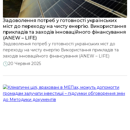
Ми у ЗМІ
Задоволення потреб у готовності українських
міст до переходу на чисту енергію. Використання
прикладів та заходів інноваційного фінансування
(ANEW – LIFE)
Задоволення потреб у готовності українських міст до
переходу на чисту енергію Використання прикладів та
заходів інноваційного фінансування (ANEW – LIFE)
Тривалість проєкту: 1 жовтня 2024 – 30 вересня 2027 року
20 Червня 2025
Про проєкт Незважаючи на російську агресію проти
України, проєкт ANEW-LIFE має на меті розширити участь
державного та приватного секторів у фінансуванні
енергетичних заходів на рівні […]