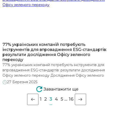
77% українських компаній потребують
інструментів для впровадження ESG-стандартів:
результати дослідження Офісу зеленого
переходу
77% українських компаній потребують інструментів для
впровадження ESG-стандартів: результати дослідження
Офісу зеленого переходу Дослідження Офісу зеленого
переходу, проведене серед представників українських
27 Березня 2025
компаній різних секторів економіки, виявило
Завантажити ще
парадоксальну ситуацію: майже три чверті українських
підприємств вважають себе сталими, проте лише кожна
1
2
3
4
5
…
16
шоста компанія насправді розуміє, що це означає.
Результати дослідження демонструють і ще один цікавий
феномен – […]