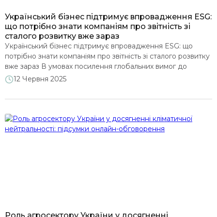
Український бізнес підтримує впровадження ESG:
що потрібно знати компаніям про звітність зі
сталого розвитку вже зараз
Український бізнес підтримує впровадження ESG: що
потрібно знати компаніям про звітність зі сталого розвитку
вже зараз В умовах посилення глобальних вимог до
прозорості та сталості бізнесу, українські компанії активно
12 Червня 2025
адаптуються до нової реальності. Про це говорили під час
онлайн-заходу Офісу зеленого переходу: “Практики
підготовки звітності про сталий розвиток у відповідності
до вимог Директиви про корпоративну […]
Роль агросектору України у досягненні