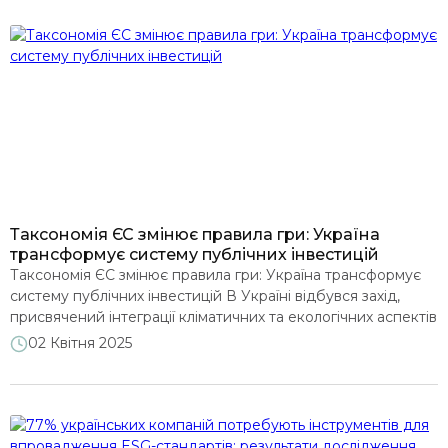
уряду України, Європейської комісії, Секретаріату
Енергетичного Співтовариства та інших міжнародних
партнерів. Під […]
Таксономія ЄС змінює правила гри: Україна
трансформує систему публічних інвестицій
Таксономія ЄС змінює правила гри: Україна трансформує
систему публічних інвестицій В Україні відбувся захід,
присвячений інтеграції кліматичних та екологічних аспектів
у систему управління публічними інвестиціями. Під час
02 Квітня 2025
дискусії провідні експерти та урядовці обговорили кроки з
реформування публічних інвестицій, впровадження
зеленої таксономії ЄС та механізми залучення сталого
фінансування для відбудови України. Заступник Міністра
економіки України Андрій […]