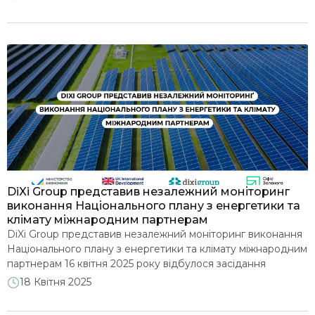
рамках старту четвертого потоку програми Climate
Ambition Accelerator 2025, виступив керівник Офісу
зеленого переходу при Міністерстві економіки України та
директор з розвитку DiXi Group. Зустріч […]
DiXi Group представив незалежний моніторинг
виконання Національного плану з енергетики та
клімату міжнародним партнерам
DiXi Group представив незалежний моніторинг виконання
Національного плану з енергетики та клімату міжнародним
партнерам 16 квітня 2025 року відбулося засідання
Консультативної групи високого рівня (HLAG) з питань
18 Квітня 2025
реалізації Національного плану з енергетики та клімату
(НПЕК) на період до 2030 року, яке зібрало представників