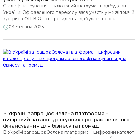
Сталe фінансування — ключовий інструмент відбудови
України: Офіс зеленого переходу взяв участь у міжвідомчій
зустрічі в ОП В Офісі Президента відбулася перша
міжвідомча зустріч, присвячена розробці та
04 Червня 2025
впровадженню механізмів фінансового забезпечення
сталого розвитку України в умовах воєнного стану.
Команда Офісу зеленого переходу долучилася до заходу.
Зустріч під головуванням радника керівника Офісу
Президента Юрія Каціона об’єднала […]
В Україні запрацює Зелена платформа –
цифровий каталог доступних програм зеленого
фінансування для бізнесу та громад
В Україні запрацює Зелена платформа – цифровий каталог