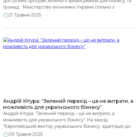
доступних програм зеленого фінансування для бізнесу та
громад Міністерство економіки України спільно з
аналітичним центром DiXi Group та Офісом зеленого
21 Травня 2025
переходу розпочали роботу над створенням Зеленої
платформи – цифрового каталогу доступних програм
зеленого фінансування для приватного бізнесу,
державних та комунальних підприємств, а також
територіальних громад. Платформа […]
Андрій Кітура: “Зелений перехід – це не витрати, а
можливість для українського бізнесу”
Андрій Кітура: “Зелений перехід – це не витрати, а
можливість для українського бізнесу” На заході
“Європейський вектор українського бізнесу: адаптація до
кліматичних стандартів”, що відбувся 6 травня в Києві в
09 Травня 2025