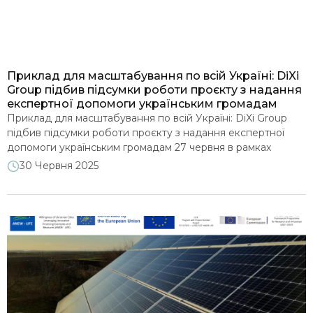
Енергетична безпека та санкції
Клімат і декарбонізація
Приклад для масштабування по всій Україні: DiXi
Group підбив підсумки роботи проєкту з надання
Захист споживачів
експертної допомоги українським громадам
Приклад для масштабування по всій Україні: DiXi Group
підбив підсумки роботи проєкту з надання експертної
Видобувна галузь і надрокористування
допомоги українським громадам 27 червня в рамках
заходу “Посилення енергоспроможності громад: підсумки
30 Червня 2025
проєкту з розробки муніципальних енергетичних планів”
Реформування сектору: Історії успіху
команда аналітичного центру DiXi Group поділилася
результатами роботи з громадами. За майже дворічний
період реалізації проєкту фахівці DiXi Group допомогли
Експорт - імпорт електроенергії
десятьом українським […]
Інше