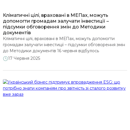
Кліматичні цілі, враховані в МЕПах, можуть
допомогти громадам залучати інвестиції –
підсумки обговорення змін до Методики
документів
Кліматичні цілі, враховані в МЕПах, можуть допомогти
громадам залучати інвестиції – підсумки обговорення змін
до Методики документів 16 червня відбулось
обговорення кліматичної складової проєкту змін до
17 Червня 2025
Методики розроблення місцевих енергетичних планів
(МЕП). Це вже друга дискусія, організована DiXi Group в
рамках проєкту «Муніципальне енергетичне планування
для енергетичного переходу» за підтримки
Європейського Кліматичного Фонду (ECF). Реалізуючи […]