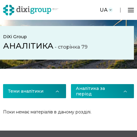
UA
DiXi Group
АНАЛІТИКА
- сторінка 79
Аналітика за
Теми аналітики
період
Теми аналітики
За період
Поки немає матеріалів в даному розділі.
Війна в Україні
Архів за
2026
2025
2020 рік
Моніторинги реформ