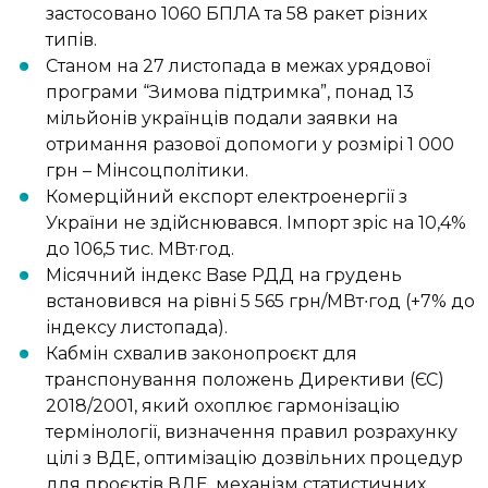
застосовано 1060 БПЛА та 58 ракет різних
типів.
Станом на 27 листопада в межах урядової
програми “Зимова підтримка”, понад 13
мільйонів українців подали заявки на
отримання разової допомоги у розмірі 1 000
грн – Мінсоцполітики.
Комерційний експорт електроенергії з
України не здійснювався. Імпорт зріс на 10,4%
до 106,5 тис. МВт·год.
Місячний індекс Base РДД на грудень
встановився на рівні 5 565 грн/МВт∙год (+7% до
індексу листопада).
Кабмін схвалив законопроєкт для
транспонування положень Директиви (ЄС)
2018/2001, який охоплює гармонізацію
термінології, визначення правил розрахунку
цілі з ВДЕ, оптимізацію дозвільних процедур
для проєктів ВДЕ, механізм статистичних