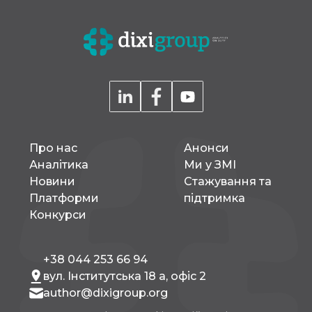
Про нас
Aнонси
Аналітика
Ми у ЗМІ
Новини
Стажування та
Платформи
підтримка
Конкурси
+38 044 253 66 94
вул. Інститутська 18 а, офіс 2
author@dixigroup.org