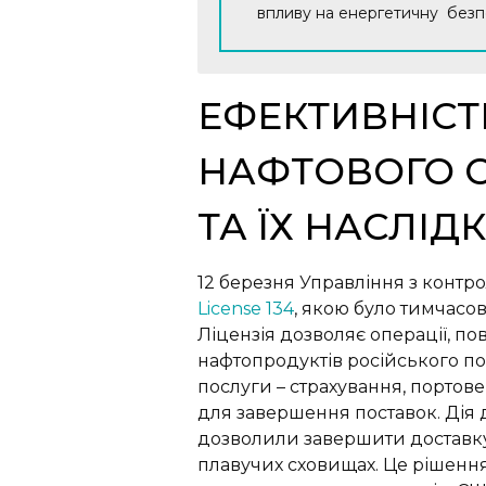
впливу на енергетичну безпеку
ЕФЕКТИВНІСТ
НАФТОВОГО С
ТА ЇХ НАСЛІД
12 березня Управління з контр
License 134
, якою було тимчасо
Ліцензія дозволяє операції, по
нафтопродуктів російського пох
послуги – страхування, портове
для завершення поставок. Дія д
дозволили завершити доставку 
плавучих сховищах. Це рішення 