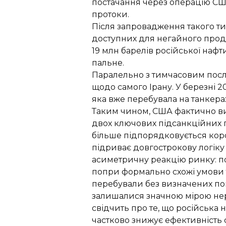
постачання через операцію СШ
протоки.
Після запровадження такого т
доступних для негайного прод
19 млн барелів російської нафти
пальне.
Паралельно з тимчасовим пос
щодо самого Ірану. У березні 2
яка вже перебувала на танкера
Таким чином, США фактично ви
двох ключових підсанкційних п
більше підпорядковується корот
підриває довгострокову логіку
асиметричну реакцію ринку: пок
попри формально схожі умови т
перебували без визначених поку
залишалися значною мірою нере
свідчить про те, що російська 
частково знижує ефективність 