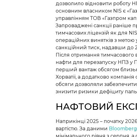
дозволило відновити роботу НП
основним власником NIS є «Газп
управлінням ТОВ «Газпром капі
Запроваджені санкції раніше 
тимчасових ліцензій як для NIS
операційних винятків з метою 
санкційний тиск, надавши до 2
Після отримання тимчасового ві
нафти для перезапуску НПЗ у 
перший вантаж обсягом близько 
Хорватії, а додатково компанія 
обсяги дозволяли забезпечити 
знизити ризики дефіциту паль
НАФТОВИЙ ЕКСП
Наприкінці 2025 – початку 202
вартістю. За даними
Bloomberg
мінімального рівня з серпня, а