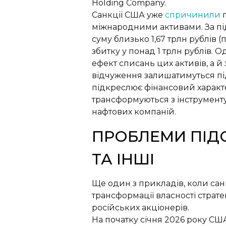
Holding Company.
Санкції США уже
спричинили
міжнародними активами. За під
суму близько 1,67 трлн рублів
збитку у понад 1 трлн рублів.
ефект списань цих активів, а й
відчуження залишатимуться під
підкреслює фінансовий характе
трансформуються з інструменту 
нафтових компаній.
ПРОБЛЕМИ ПІДС
ТА ІНШІ
Ще один з прикладів, коли сан
трансформації власності страте
російських акціонерів.
На початку січня 2026 року С