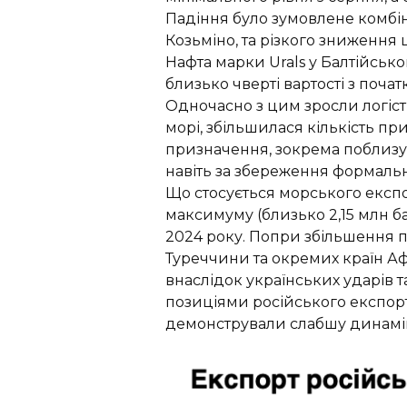
Падіння було зумовлене комбі
Козьміно, та різкого зниження 
Нафта марки Urals у Балтійсько
близько чверті вартості з поч
Одночасно з цим зросли логіст
морі, збільшилася кількість пр
призначення, зокрема поблизу 
навіть за збереження формальн
Що стосується морського експо
максимуму (близько 2,15 млн ба
2024 року. Попри збільшення п
Туреччини та окремих країн А
внаслідок українських ударів 
позиціями російського експорту
демонстрували слабшу динамі