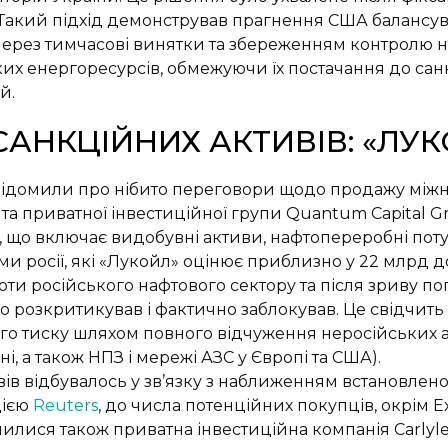
Такий підхід демонстрував прагнення США балансува
через тимчасові винятки та збереженням контролю 
их енергоресурсів, обмежуючи їх постачання до сан
й.
АНКЦІЙНИХ АКТИВІВ: «ЛУ
овідомили про нібито переговори щодо продажу між
та приватної інвестиційної групи Quantum Capital Gr
 що включає видобувні активи, нафтопереробні поту
ми росії, які «Лукойл» оцінює приблизно у 22 млрд 
оти російського нафтового сектору та після зриву п
о розкритикував і фактично заблокував. Це свідчить
ого тиску шляхом повного відчуження неросійських 
ні, а також НПЗ і мережі АЗС у Європі та США).
вів відбувалось у зв’язку з наближенням встановле
цією
Reuters
, до числа потенційних покупців, окрім Ex
чилися також приватна інвестиційна компанія Carlyle 