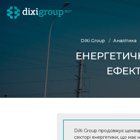
DiXi Group
Аналітика
ЕНЕРГЕТИЧН
ЕФЕКТ
DiXi Group продовжує щоквар
секторі енергетики, що має н