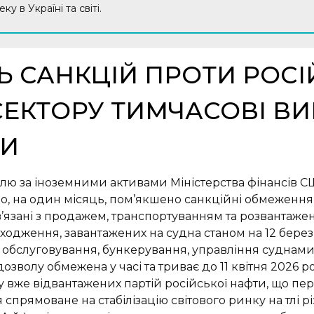
 в Україні та світі.
Ь САНКЦІЙ ПРОТИ РОС
ЕКТОРУ ТИМЧАСОВІ В
КИ
олю за іноземними активами Міністерства фінансів 
во, на один місяць, пом’якшено санкційні обмеження
в’язані з продажем, транспортуванням та розвантаже
одження, завантажених на судна станом на 12 березн
 обслуговування, бункерування, управління суднами та
озволу обмежена у часі та триває до 11 квітня 2026 
вже відвантажених партій російської нафти, що пер
спрямоване на стабілізацію світового ринку на тлі рі