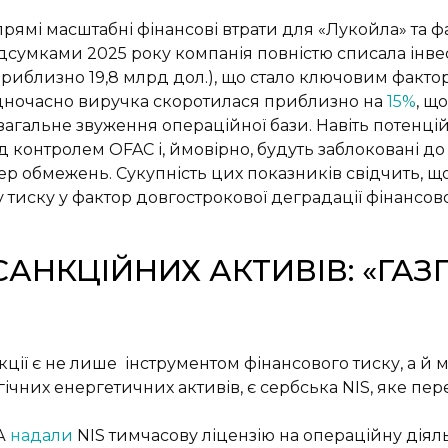
прямі масштабні фінансові втрати для «Лукойла» та ф
сумками 2025 року компанія повністю списала інвес
 (приблизно 19,8 млрд дол.), що стало ключовим фак
 Одночасно виручка скоротилася приблизно на
15%
, щ
 загальне звуження операційної бази. Навіть потенц
 контролем OFAC і, ймовірно, будуть заблоковані до
р обмежень. Сукупність цих показників свідчить, щ
тиску у фактор довгострокової деградації фінансової
АНКЦІЙНИХ АКТИВІВ: «ГА
кції є не лише інструментом фінансового тиску, а й
гічних енергетичних активів, є сербська NIS, яке пе
ША
надали
NIS тимчасову ліцензію на операційну діяльн