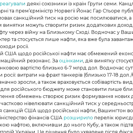
дреагували
деякі союзники із країн Групи семи. Кан
рні та прем’єрміністр Норвегії Йонас Гар Стьоре пуб
овах санкційний тиск на росію має посилюватися, а 
ом винятки можуть створити ризик додаткових доход
нафту через війну на Близькому Сході. Водночас у Ва
тер та стосується лише нафти, яка вже була завантаж
ходи росії.
й США щодо російської нафти має обмежений еконо
маційний резонанс. За
оцінками
, дія винятку стосу
нковою вартістю близько 6-7 млрд дол. Водночас сутт
росії: витрати на фрахт танкерів (близько 17-18 дол.
значно зросли, а також враховується собівартість ви
для російського бюджету може становити лише близь
блення обмежень створює ризик формування нових до
частково нівелювати санкційний тиск у середньостр
ня санкцій США щодо російської нафти, Вашингтон в
іністерство фінансів США
розширило
перелік юрисди
ською нафтою, включивши до нього Кубу, а також п
торій України. Це рішення було ухвалене після фікса