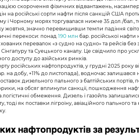
нацією скорочення фізичних відвантажень, насампер
цін на російські сорти нафти після санкцій США проти
му і Чорному морях торгувалася нижче 35 дол./бал., 
атку жовтня, значно перевищивши темпи падіння світ
ичні перекоси: понад
190 млн
бар. російської нафти
ихованих перевалок «з судно на судно» та рейсів без
Сінгапуру та Суецького каналу. Це свідчило про уск
ого доступу до азійських ринків.
рту російських нафтопродуктів, у грудні 2025 року в
р. на добу, +11% до листопада), водночас залишався 
оставок дизельного пального з балтійських портів,
фрики, на обсяг вплинули санкції, пошкодження наф
та логістичні обмеження. Дизель і газойль залишали
, тоді як поставки лігроїну, авіаційного пального т
ку.