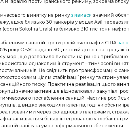
А й Ізраїлю проти іранського режиму, зокрема блок
имчасового винятку на ринку
з’явився
значний обсяг 
ажу, адже близько 30 танкерів у водах Азії перево
 (сорти Sokol та Urals) та близько 310 тис. тонн наф
лабленням санкцій проти російської нафти США
заст
026 року OFAC надало 30-денний дозвіл на продаж і 
х у морі, що дозволило вивести на ринок приблизно 
користали однаковий інструмент – тимчасові винятк
остачальників. Це свідчить про трансформацію санкц
костроковим цілям стабілізації ринку та стримуванн
 санкційного тиску. Практична реалізація цього вин
упці значно активніше відновлювали закупівлі росій
имчасового послаблення санкцій. Частина російськи
пців, швидко знаходили клієнтів, тоді як обсяги ір
алізованими через складнощі з платежами, страхув
нафта залишається більш інтегрованою у глобальні ри
санкцій навіть за умов їх формального збереження.