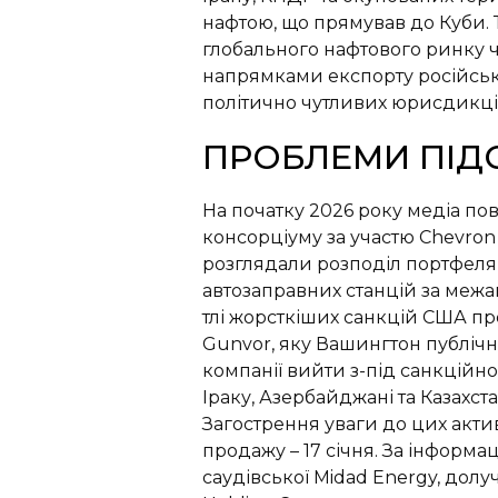
нафтою, що прямував до Куби. 
глобального нафтового ринку 
напрямками експорту російськ
політично чутливих юрисдикці
ПРОБЛЕМИ ПІДС
На початку 2026 року медіа п
консорціуму за участю Chevron 
розглядали розподіл портфеля,
автозаправних станцій за межа
тлі жорсткіших санкцій США пр
Gunvor, яку Вашингтон публічн
компанії вийти з-під санкційн
Іраку, Азербайджані та Казахста
Загострення уваги до цих акти
продажу – 17 січня. За інформа
саудівської Midad Energy, долу