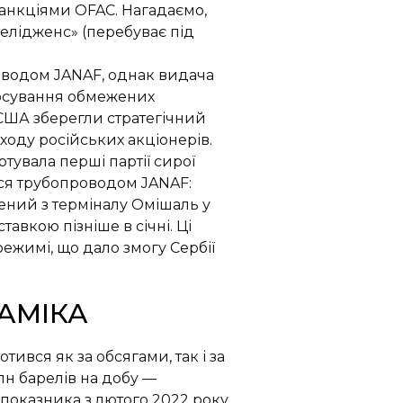
санкціями OFAC. Нагадаємо,
телідженс» (перебуває під
оводом JANAF, однак видача
стосування обмежених
 США зберегли стратегічний
ходу російських акціонерів.
тувала перші партії сирої
ся трубопроводом JANAF:
лений з терміналу Омішаль у
тавкою пізніше в січні. Ці
ежимі, що дало змогу Сербії
АМІКА
ився як за обсягами, так і за
млн барелів на добу —
 показника з лютого 2022 року.