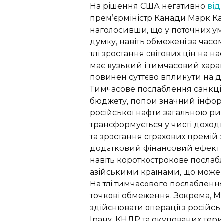
На рішення США негативно
ві
прем’єрміністр Канади Марк Ка
наголосивши, що у поточних ум
думку, навіть обмежені за час
тлі зростання світових цін на 
має вузький і тимчасовий харак
повинен суттєво вплинути на до
Тимчасове послаблення санкці
бюджету, попри значний інфор
російської нафти загальною ри
трансформується у чисті доходи 
та зростання страхових премій 
додатковий фінансовий ефект 
навіть короткострокове посла
азійськими країнами, що може 
На тлі тимчасового послаблен
точкові обмеження. Зокрема, М
здійснювати операції з росій
Ірану, КНДР та окупованих тери