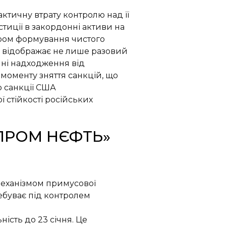
актичну втрату контролю над її
тиції в закордонні активи на
тором формування чистого
о відображає не лише разовий
ійні надходження від
 моменту зняття санкцій, що
о санкції США
 стійкості російських
ЗПРОМ НЄФТЬ»
 механізмом примусової
ребуває під контролем
ість до 23 січня. Це