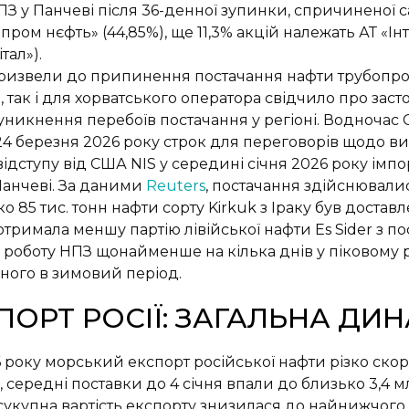
З у Панчеві після 36-денної зупинки, спричиненої 
ром нєфть» (44,85%), ще 11,3% акцій належать АТ «Ін
тал»).
призвели до припинення постачання нафти трубопр
, так і для хорватського оператора свідчило про за
уникнення перебоїв постачання у регіоні. Водночас
4 березня 2026 року строк для переговорів щодо ви
дступу від США NIS у середині січня 2026 року імпор
Панчеві. За даними
Reuters
, постачання здійснювали
85 тис. тонн нафти сорту Kirkuk з Іраку був достав
отримала меншу партію лівійської нафти Es Sider з пос
роботу НПЗ щонайменше на кілька днів у піковому р
ного в зимовий період.
ОРТ РОСІЇ: ЗАГАЛЬНА ДИН
6 року
морський експорт російської нафти різко скорот
, середні поставки до 4 січня впали до близько 3,4 
 сукупна вартість експорту знизилася до найнижчого