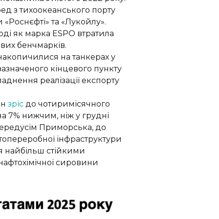
ед з тихоокеанського порту
 «Роснєфті» та «Лукойлу».
тоді як марка ESPO втратила
ових бенчмарків.
 накопичилися на танкерах у
 зазначеного кінцевого пункту
ладнення реалізації експорту
ін
зріс
до чотиримісячного
на 7% нижчим, ніж у грудні
 передусім Приморська, до
топереробної інфраструктури
ся найбільш стійкими
а нафтохімічної сировини