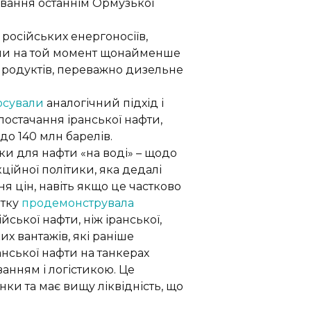
ування останнім Ормузької
російських енергоносіїв,
зили на той момент щонайменше
топродуктів, переважно дизельне
осували
аналогічний підхід і
постачання іранської нафти,
до 140 млн барелів.
и для нафти «на воді» – щодо
ійної політики, яка дедалі
я цін, навіть якщо це частково
ятку
продемонструвала
ської нафти, ніж іранської,
х вантажів, які раніше
анської нафти на танкерах
анням і логістикою. Це
нки та має вищу ліквідність, що