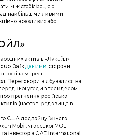
ти між стабілізацією
над найбільш чутливими
кційно вразливих або
КОЙЛ»
народних активів «Лукойл»
oup. За їх
даними
, сторони
жності та мережі
дол. Переговори відбувалися на
опередньої угоди з трейдером
 про прагнення російської
активів (нафтові родовища в
ного США дедлайну їхнього
xon Mobil, угорської MOL і
та інвестор з ОАЕ International