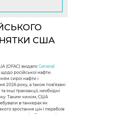
ІЙСЬКОГО
ИНЯТКИ США
США (OFAC) видало
General
 щодо російської нафти.
нням сирої нафти і
я 2026 року, а також пов’язані
 інші транзакції, необхідні
року. Таким чином, США
ебували в танкерах як
зкого зростання цін і перебоїв