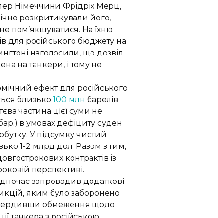
цлер Німеччини Фрідріх Мерц,
лічно розкритикували його,
не пом’якшуватися. На їхню
ів для російського бюджету на
шингтоні наголосили, що дозвіл
ена на танкери, і тому не
мічний ефект для російського
ється близько
100 млн
барелів
єва частина цієї суми не
/бар.) в умовах дефіциту суден
добутку. У підсумку чистий
ко 1-2 млрд дол. Разом з тим,
вгострокових контрактів із
оковій перспективі.
одночас запровадив додаткові
кцій, яким було заборонено
ідтвердивши обмеження щодо
ції танкера з російською