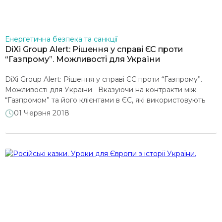
Енергетична безпека та санкції
DiXi Group Alert: Рішення у справі ЄС проти
“Газпрому”. Можливості для України
DiXi Group Alert: Рішення у справі ЄС проти “Газпрому”.
Можливості для України Вказуючи на контракти між
“Газпромом” та його клієнтами в ЄС, які використовують
точки входу на території та на кордонах держав-членів ЄС
01 Червня 2018
(зокрема, згадуючи точку доставки “Вєльке Капушани”, де
це необхідно), Єврокомісія зробила крок у тому, щоб
забезпечити дотримання законодавства ЄС із конкуренції
[…]