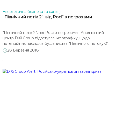
Енергетична безпека та санкції
“Північний потік 2”: від Росії з погрозами
“Північний потік 2”: від Росії з погрозами Аналітичний
центр DiXi Group підготував інфографіку, щодо
потенційних наслідків будівництва “Північного потоку-2”.
На думку аналітиків, будівництво обхідного газогону з
28 Березня 2018
високою вірогідністю створить додаткові загрози для
появи порушень контрактних зобов’язань “Газпромом”,
збільшить європейську залежність від російських
постачань газу, звузить можливості для регіональної
диверсифікації в ЄС та зніме запобіжники для
продовження російської […]