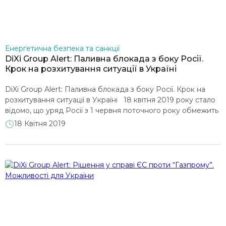
Енергетична безпека та санкції
DiXi Group Alert: Паливна блокада з боку Росії.
Крок на розхитування ситуації в Україні
DiXi Group Alert: Паливна блокада з боку Росії. Крок на
розхитування ситуації в Україні 18 квітня 2019 року стало
відомо, що уряд Росії з 1 червня поточного року обмежить
експорт в Україну продукції паливно-енер-гетичного
18 Квітня 2019
комплексу, в тому числі вугілля, нафти і нафтопродуктів.
Створення Росією штучного дефіциту пального
спрямоване на розхитування ситуації та посилення […]