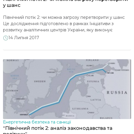
у шанс
Північний потік 2: чи можна загрозу перетворити у шанс
Це дослідження підготовлено в рамках Ініціативи з
розвитку аналітичних центрів України, яку виконує
Міжнародний фонд «Відродження» (МФВ) у партнерстві з
14 Липня 2017
Фондом розвитку аналітичних центрів (TTF) за фінансової
під- тримки Посольства Швеції в Україні. Думки та позиції,
викладені у цьому дослідженні, є позицією авторів та не
обов’язково […]
Енергетична безпека та санкції
“Північний потік 2: аналіз законодавства та