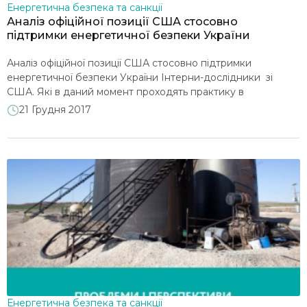
Енергетична безпека та санкції
Аналіз офіційної позиції США стосовно
підтримки енергетичної безпеки України
Аналіз офіційної позиції США стосовно підтримки
енергетичної безпеки України Інтерни-дослідники зі
США. Які в даний момент проходять практику в
аналітичного центру DiXi Group Сергій Логвін
21 Грудня 2017
(Sergiy Logvin) та Сагатом Саха (Sagatom Saha) підготували
аналіз офіційної позиції США стосовно підтримки
енергетичної безпеки України. Його було представлено
18 грудня під час презентації проекту закону про
державну політику з енергетичної безпеки. […]
Енергетична безпека та санкції