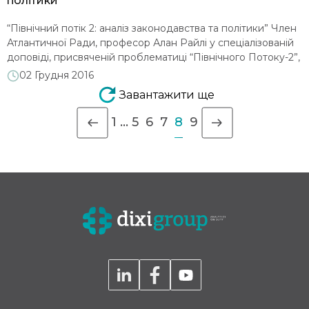
політики”
“Північний потік 2: аналіз законодавства та політики” Член
Атлантичної Ради, професор Алан Райлі у спеціалізованій
доповіді, присвяченій проблематиці “Північного Потоку-2”,
розібрав основні юридичні проблеми проекту. Зокрема,
02 Грудня 2016
автор доводить, що до планованого газопроводу має
Завантажити ще
застосовуватися енергетичне право ЄС, а отже, “Газпром”
не може залишатися одночасно постачальником газу до
1
…
5
6
7
8
9
Європи і контролювати “Північний Потік-2”. Також
професор Райлі доводить, що […]