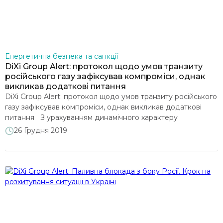
Енергетична безпека та санкції
DiXi Group Alert: протокол щодо умов транзиту
російського газу зафіксував компроміси, однак
викликав додаткові питання
DiXi Group Alert: протокол щодо умов транзиту російського
газу зафіксував компроміси, однак викликав додаткові
питання З урахуванням динамічного характеру
подальших переговорів, аналітичний центр DiXi Group
26 Грудня 2019
бачить за доцільне надати наступні рекомендації 86,96K