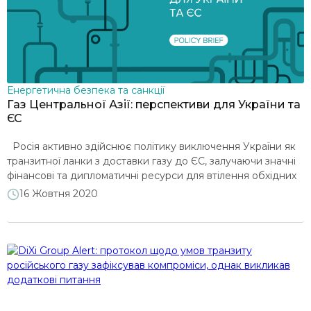
Захист споживачів
Енергетична безпека та санкції
Газ Центральної Азії: перспективи для України та
ЄС
Росія активно здійснює політику виключення України як
транзитної ланки з доставки газу до ЄС, залучаючи значні
фінансові та дипломатичні ресурси для втілення обхідних
газопроводів. Щоб нівелювати ризики, що несе в собі
16 Жовтня 2020
російська енергетична політика, слід шукати нові
можливості для України. Як аналітичну вправу, експерти
DiXi Group здійснили аналіз можливості відновлення
закупівлі та транзиту до […]