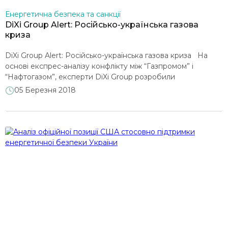
Енергетична безпека та санкції
DiXi Group Alert: Російсько-українська газова
криза
DiXi Group Alert: Російсько-українська газова криза На
основі експрес-аналізу конфлікту між “Газпромом” і
“Нафтогазом”, експерти DiXi Group розробили
рекомендації із розв’язання газової кризи. Ці рекомендації
05 Березня 2018
для України та ЄС містять кроки як тактичного, так і
стратегічного характеру. Ознайомитися з текстом
723,38K