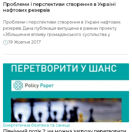
Проблеми і перспективи створення в Україні
нафтових резервів
Проблеми і перспективи створення в Україні нафтових
резервів Дана публікація випущена в рамках проекту
«Збільшення впливу громадянського суспільства у
моніторингу та політичному діалозі щодо реформ в
19 Жовтня 2017
енергетиці та суміжних секторах відповідно до
імплементації Угоди про Асоціацію», що здійснюється ГО
«Діксі Груп» спільно з Ресурсно-аналітичним центром
«Суспільство і довкілля», ВГО «Громадянська мережа
«Опора», Асоціацією «Європей- сько-Українське […]
Енергетична безпека та санкції
Північний потік 2: чи можна загрозу перетворити