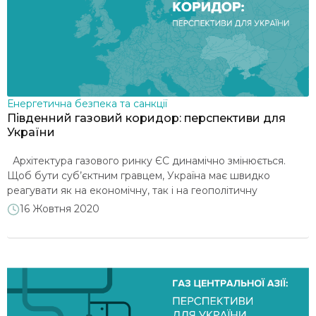
Моніторинги реформ
2024
2023
2022
Відновлення і сталий розвиток
2021
2019
2018
Прозорість в енергетиці
Енергетична безпека та санкції
2017
2016
2015
Південний газовий коридор: перспективи для
України
Розвиток енергетичних ринків
Архітектура газового ринку ЄС динамічно змінюється.
Щоб бути суб’єктним гравцем, Україна має швидко
Клімат і декарбонізація
реагувати як на економічну, так і на геополітичну
кон’юнктуру. Важливим трендом є розвиток Південного
16 Жовтня 2020
газового коридору, що, залежно від подальших дій та
Енергетична безпека та санкції
позиціонування України, може становити як загрозу, так і
нові можливості. Публікація видана аналітичним центром
DiXi Group в рамках […]
Видобувна галузь і надрокористування